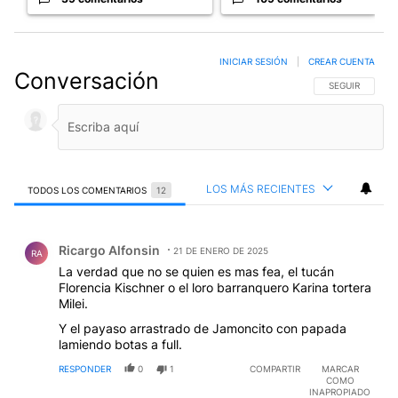
INICIAR SESIÓN
|
CREAR CUENTA
Conversación
SIGA ESTA CO
SEGUIR
LOS MÁS RECIENTES
TODOS LOS COMENTARIOS
12
Todos los comentarios
Comentario de Ricargo Alfonsin.
Ricargo Alfonsin
21 DE ENERO DE 2025
RA
La verdad que no se quien es mas fea, el tucán
Florencia Kischner o el loro barranquero Karina tortera
Milei.
Y el payaso arrastrado de Jamoncito con papada
lamiendo botas a full.
RESPONDER
0
1
COMPARTIR
MARCAR
COMO
INAPROPIADO