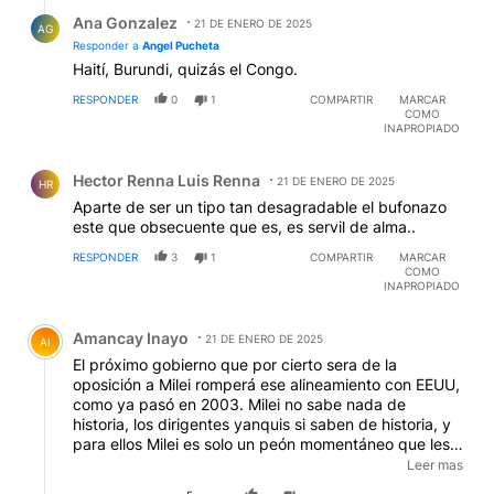
Respuesta de Ana Gonzalez.
Ana Gonzalez
21 DE ENERO DE 2025
AG
Responder a
Angel Pucheta
Haití, Burundi, quizás el Congo.
RESPONDER
0
1
COMPARTIR
MARCAR
COMO
INAPROPIADO
Comentario de Hector Renna Luis Renna.
Hector Renna Luis Renna
21 DE ENERO DE 2025
HR
Aparte de ser un tipo tan desagradable el bufonazo
este que obsecuente que es, es servil de alma..
RESPONDER
3
1
COMPARTIR
MARCAR
COMO
INAPROPIADO
Comentario de Amancay Inayo.
Amancay Inayo
21 DE ENERO DE 2025
AI
El próximo gobierno que por cierto sera de la
oposición a Milei romperá ese alineamiento con EEUU,
como ya pasó en 2003. Milei no sabe nada de
historia, los dirigentes yanquis si saben de historia, y
para ellos Milei es solo un peón momentáneo que les
ayudará a sacar beneficios y después lo descartarán.
Leer mas
Los republicanos yanquis no tienen amigos, solo