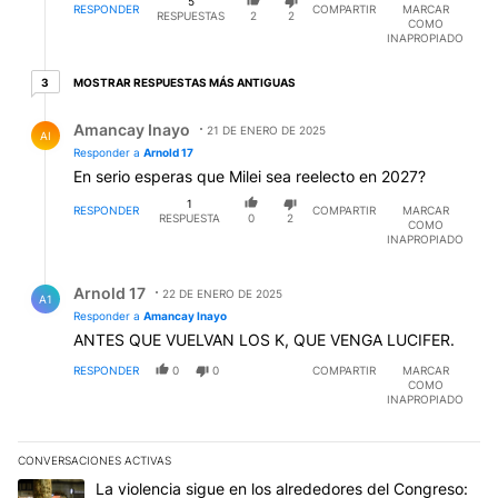
5
tienen intereses, basta mirar el trato que le dan a sus
RESPONDER
COMPARTIR
MARCAR
RESPUESTAS
2
2
COMO
vecinos canadienses y mexicanos y a los daneses.
INAPROPIADO
3 respuestas más antiguas
MOSTRAR RESPUESTAS MÁS ANTIGUAS
3
Respuesta de Amancay Inayo.
Amancay Inayo
21 DE ENERO DE 2025
AI
Responder a
Arnold 17
En serio esperas que Milei sea reelecto en 2027?
1
RESPONDER
COMPARTIR
MARCAR
RESPUESTA
0
2
COMO
INAPROPIADO
Respuesta de Arnold 17.
Arnold 17
22 DE ENERO DE 2025
A1
Responder a
Amancay Inayo
ANTES QUE VUELVAN LOS K, QUE VENGA LUCIFER.
RESPONDER
0
0
COMPARTIR
MARCAR
COMO
INAPROPIADO
CONVERSACIONES ACTIVAS
Este listado muestra los artículos con más comentarios en los últim
Un artículo de tendencia con el título "La violencia sigue en los 
La violencia sigue en los alrededores del Congreso: