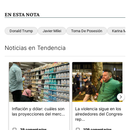
EN ESTA NOTA
Donald Trump
Javier Milei
Toma De Posesión
Karina Mile
Noticias en Tendencia
Este listado muestra los artículos con más comentarios en los últim
Un artículo de tendencia con el título "Inflación y dólar: cuále
Un artículo de tendencia con e
Inflación y dólar: cuáles son
La violencia sigue en los
las proyecciones del merc...
alrededores del Congreso:
rep...
39 comentarios
109 comentarios