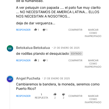
de la humanidad.
A ver peluquin con papada .... el pato fue muy clarito
... NO NECESITAMOS DE AMERICA LATINA... ELLOS
NOS NECESITAN A NOSOTROS...
deja de dar verguenza...
RESPONDER
1
1
COMPARTIR
MARCAR
COMO
INAPROPIADO
Comentario de Betokalua Betokalua.
Betokalua Betokalua
21 DE ENERO DE 2025
BB
de rodillas ptando el desquiciado
EDITADO
RESPONDER
2
1
COMPARTIR
MARCAR
COMO
INAPROPIADO
Comentario de Angel Pucheta.
Angel Pucheta
21 DE ENERO DE 2025
AP
Cambiaremos la bandera, la moneda, seremos como
Puerto Rico?
1
RESPONDER
COMPARTIR
MARCAR
RESPUESTA
2
2
COMO
INAPROPIADO