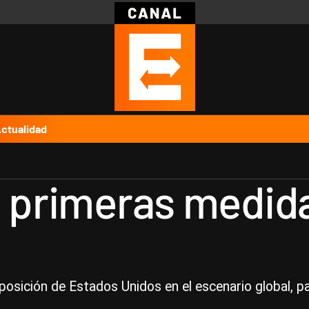
Política
Pymes
Salud
Internacional
Clima
Deportes
Business
Noticias
Caras
ctualidad
s primeras medid
posición de Estados Unidos en el escenario global, pa