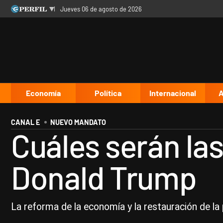
jueves 06 de agosto de 2026
Últimas noticias
Inicio
Ahora
Opinión
Cultura
Arte
Educación
Videos
Córdoba
Reperfilar
Diario del Juicio
Economía
Política
Internacional
A
CANAL E
NUEVO MANDATO
Cuáles serán la
Donald Trump
La reforma de la economía y la restauración de la 