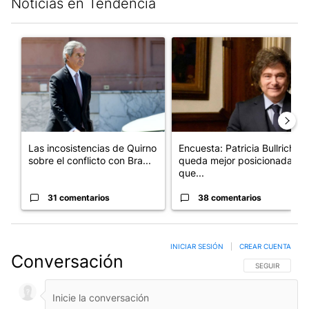
Noticias en Tendencia
Este listado muestra los artículos con más comentarios en los últim
Un artículo de tendencia con el título "Las incosistencias de Qu
Un artículo de tendencia con e
Las incosistencias de Quirno
Encuesta: Patricia Bullrich
sobre el conflicto con Bra...
queda mejor posicionada
que...
31 comentarios
38 comentarios
INICIAR SESIÓN
|
CREAR CUENTA
Conversación
SIGA ESTA CO
SEGUIR