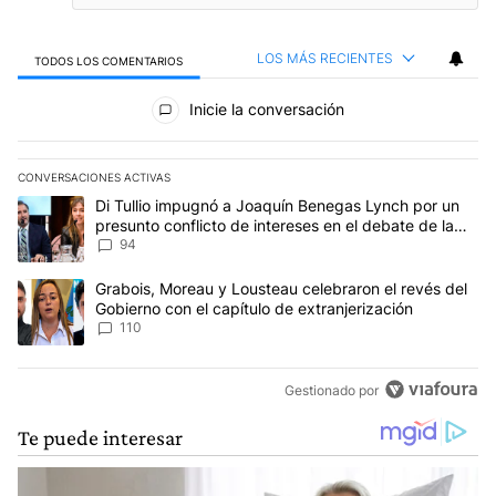
LOS MÁS RECIENTES
TODOS LOS COMENTARIOS
Todos los comentarios
Inicie la conversación
CONVERSACIONES ACTIVAS
Este listado muestra los artículos con más comentarios en los últim
Un artículo de tendencia con el título "Di Tullio impugnó a Joaqu
Di Tullio impugnó a Joaquín Benegas Lynch por un
presunto conflicto de intereses en el debate de la
Ley de Tierras
94
Un artículo de tendencia con el título "Grabois, Moreau y Lousteau
Grabois, Moreau y Lousteau celebraron el revés del
Gobierno con el capítulo de extranjerización
110
Gestionado por