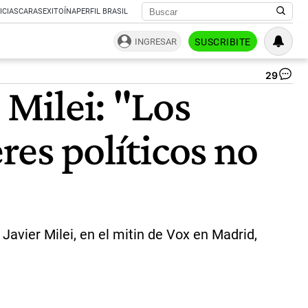
ICIAS
CARAS
EXITOÍNA
PERFIL BRASIL
INGRESAR
SUSCRIBITE
29
Je
 Milei: "Los
de
la
di
res políticos no
de
la
Un
Eu
(UE
Jo
Bor
|
Javier Milei, en el mitin de Vox en Madrid,
AF