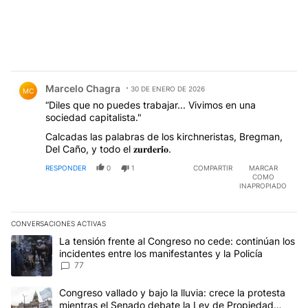
Comentario de Marcelo Chagra.
Marcelo Chagra
30 DE ENERO DE 2026
MC
“Diles que no puedes trabajar... Vivimos en una
sociedad capitalista."
Calcadas las palabras de los kirchneristas, Bregman,
Del Caño, y todo el 𝐳𝐮𝐫𝐝𝐞𝐫𝐢́𝐨.
RESPONDER
0
1
COMPARTIR
MARCAR
COMO
INAPROPIADO
CONVERSACIONES ACTIVAS
Este listado muestra los artículos con más comentarios en los últim
Un artículo de tendencia con el título "La tensión frente al Congre
La tensión frente al Congreso no cede: continúan los
incidentes entre los manifestantes y la Policía
77
Un artículo de tendencia con el título "Congreso vallado y bajo la
Congreso vallado y bajo la lluvia: crece la protesta
mientras el Senado debate la Ley de Propiedad