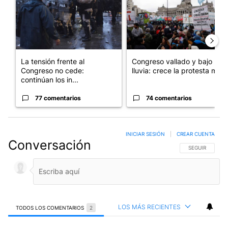
La tensión frente al
Congreso vallado y bajo la
Congreso no cede:
lluvia: crece la protesta mi...
continúan los in...
77 comentarios
74 comentarios
INICIAR SESIÓN
|
CREAR CUENTA
Conversación
SIGA ESTA CO
SEGUIR
LOS MÁS RECIENTES
TODOS LOS COMENTARIOS
2
Todos los comentarios