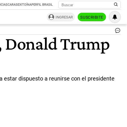
ICIAS
CARAS
EXITOÍNA
PERFIL BRASIL
INGRESAR
SUSCRIBITE
Tr
s, Donald Trump
HP
|
Ph
An
Ha
a estar dispuesto a reunirse con el presidente