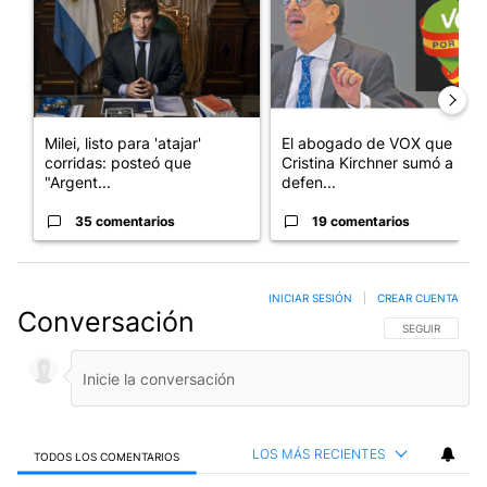
Milei, listo para 'atajar'
El abogado de VOX que
corridas: posteó que
Cristina Kirchner sumó a su
"Argent...
defen...
35 comentarios
19 comentarios
INICIAR SESIÓN
|
CREAR CUENTA
Conversación
SIGA ESTA CO
SEGUIR
LOS MÁS RECIENTES
TODOS LOS COMENTARIOS