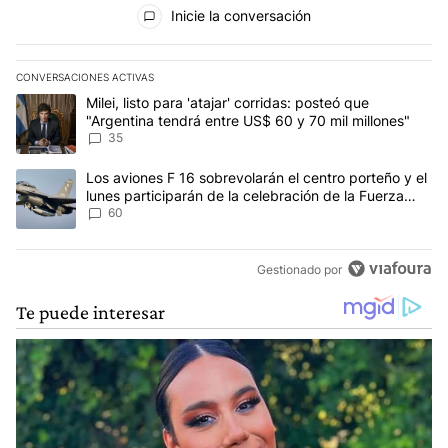
Todos los comentarios
Inicie la conversación
CONVERSACIONES ACTIVAS
Este listado muestra los artículos con más comentarios en los últim
Un artículo de tendencia con el título "Milei, listo para 'atajar' 
Milei, listo para 'atajar' corridas: posteó que
"Argentina tendrá entre US$ 60 y 70 mil millones"
35
Un artículo de tendencia con el título "Los aviones F 16 sobrevola
Los aviones F 16 sobrevolarán el centro porteño y el
lunes participarán de la celebración de la Fuerza
Aérea
60
Gestionado por