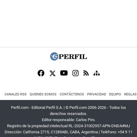
CANALES RSS
QUIENES SOMOS
CONTÁCTENOS
PRIVACIDAD
EQUIPO
REGLAS
Perfil.com - Editorial Perfil S.A.
| © Perfil.com 2006-2026 - Todos los
derechos reservados.
Editor responsable: Carlos Piro.
Registro de la propiedad intelectual RL-2024-31002957-APN-DNDA#MJ
Dirección:
California 2715
,
C1289ABI
,
CABA, Argentina
| Teléfono:
+54 9 11