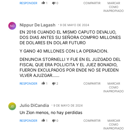
RESPONDER
1
0
COMPARTIR
MARCAR
COMO
INAPROPIADO
Comentario de Nippur De Lagash.
Nippur De Lagash
9 DE MAYO DE 2024
ND
EN 2016 CUANDO EL MISMO CAPUTO DEVALUO,
DOS DIAS ANTES SU SEÑORA COMPRO MILLONES
DE DOLARES EN DOLAR FUTURO
Y GANO 40 MILLONES CON LA OPERACION.
DENUNCIA STORNELLI Y FUE EN EL JUZGADO DEL
FISCAL QUE ERA POLLICITA Y EL JUEZ BONADIO,
FUERON EXCULPADOS POR ENDE NO SE PUEDEN
VLVER AJUZGAR......
RESPONDER
1
2
COMPARTIR
MARCAR
COMO
INAPROPIADO
Comentario de Julio DiCandia.
Julio DiCandia
9 DE MAYO DE 2024
JD
Un Zion menos, no hay perdidas
RESPONDER
1
0
COMPARTIR
MARCAR
COMO
INAPROPIADO