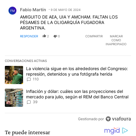
Comentario de Fabio Martín.
Fabio Martín
9 DE MAYO DE 2024
FM
AMIGUITO DE AEA, UIA Y AMCHAM. FALTAN LOS
PÉSAMES DE LA OLIGARQUÍA FUGADORA
ARGENTINA.
RESPONDER
2
0
COMPARTIR
MARCAR
COMO
INAPROPIADO
CONVERSACIONES ACTIVAS
Este listado muestra los artículos con más comentarios en los últim
Un artículo de tendencia con el título "La violencia sigue en los 
La violencia sigue en los alrededores del Congreso:
represión, detenidos y una fotógrafa herida
110
Un artículo de tendencia con el título "Inflación y dólar: cuáles 
Inflación y dólar: cuáles son las proyecciones del
mercado para julio, según el REM del Banco Central
39
Gestionado por