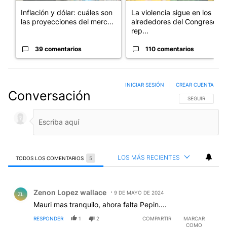
Inflación y dólar: cuáles son
La violencia sigue en los
las proyecciones del merc...
alrededores del Congreso:
rep...
39 comentarios
110 comentarios
INICIAR SESIÓN
|
CREAR CUENTA
Conversación
SIGA ESTA CO
SEGUIR
LOS MÁS RECIENTES
TODOS LOS COMENTARIOS
5
Todos los comentarios
Comentario de Zenon Lopez wallace.
Zenon Lopez wallace
9 DE MAYO DE 2024
ZL
Mauri mas tranquilo, ahora falta Pepin....
RESPONDER
1
2
COMPARTIR
MARCAR
COMO