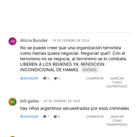
Comentario de Alicia Bonder.
Alicia Bonder
25 DE FEBRERO DE 2024
AB
No se puede creer que una organización terrorista
como Hamas quiera negociar. Negociar que?. Con el
terrorismo no se negocia, al terrorismo se lo combate.
LIBEREN A LOS REHENES YA. RENDICION
INCONDICIONAL DE HAMAS.
EDITADO
RESPONDER
0
0
COMPARTIR
MARCAR
COMO
INAPROPIADO
Comentario de bill gates.
bill gates
25 DE FEBRERO DE 2024
BG
hay niños argentinos secuestrados por esos criminales
RESPONDER
1
0
COMPARTIR
MARCAR
COMO
INAPROPIADO
Comentario de bill gates.