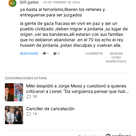
bill gates
25 DE FEBRERO DE 2024
BG
ya basta al terrorismo,liberen los rehenes y
entreguense para ser juzgados
la gente de gaza fracaso en vivir en paz y ser un
pueblo civilizado ,deben migrar a jordania ,su lugar de
origen ,ver las banderas,alli estaran con sus familias
que no debieron abandonar .en el 70 los echo el rey
hussein de jordania ,pidan disculpas y vuelvan alla.
RESPONDER
1
0
COMPARTIR
MARCAR
COMO
INAPROPIADO
CONVERSACIONES ACTIVAS
Este listado muestra los artículos con más comentarios en los últim
Un artículo de tendencia con el título "Milei despidió a Jorge Mes
Milei despidió a Jorge Messi y cuestionó a quienes
criticaron a Lionel: “Da vergüenza pensar que hubo
anti-Messi”
58
Un artículo de tendencia con el título "Canciller de cancelación" 
Canciller de cancelación
14