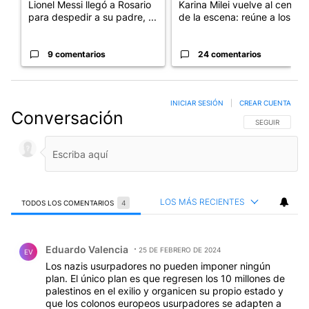
Lionel Messi llegó a Rosario
Karina Milei vuelve al centro
para despedir a su padre, ...
de la escena: reúne a los...
9 comentarios
24 comentarios
INICIAR SESIÓN
|
CREAR CUENTA
Conversación
SIGA ESTA CO
SEGUIR
LOS MÁS RECIENTES
TODOS LOS COMENTARIOS
4
Todos los comentarios
Comentario de Eduardo Valencia.
Eduardo Valencia
25 DE FEBRERO DE 2024
EV
Los nazis usurpadores no pueden imponer ningún
plan. El único plan es que regresen los 10 millones de
palestinos en el exilio y organicen su propio estado y
que los colonos europeos usurpadores se adapten a