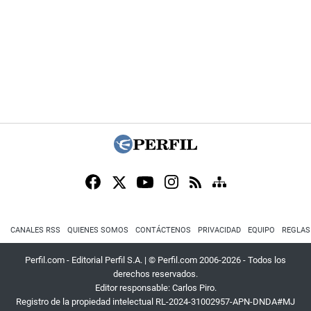
CANALES RSS
QUIENES SOMOS
CONTÁCTENOS
PRIVACIDAD
EQUIPO
REGLAS
Perfil.com - Editorial Perfil S.A.
| © Perfil.com 2006-2026 - Todos los
derechos reservados.
Editor responsable: Carlos Piro.
Registro de la propiedad intelectual RL-2024-31002957-APN-DNDA#MJ