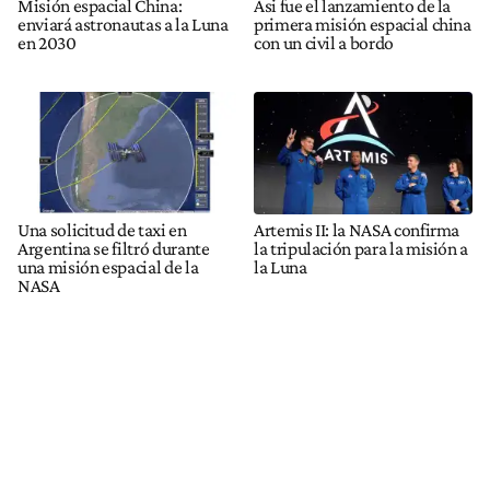
Misión espacial China:
Asi fue el lanzamiento de la
enviará astronautas a la Luna
primera misión espacial china
en 2030
con un civil a bordo
Una solicitud de taxi en
Artemis II: la NASA confirma
Argentina se filtró durante
la tripulación para la misión a
una misión espacial de la
la Luna
NASA