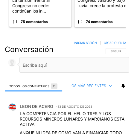
La tensión frente al
Congreso vallado y bajo la
Congreso no cede:
lluvia: crece la protesta mi...
continúan los in...
75 comentarios
74 comentarios
INICIAR SESIÓN
|
CREAR CUENTA
Conversación
SIGA ESTA CO
SEGUIR
LOS MÁS RECIENTES
TODOS LOS COMENTARIOS
11
Todos los comentarios
Comentario de LEON DE ACERO.
LEON DE ACERO
13 DE AGOSTO DE 2023
LA COMPETENCIA POR EL HELIO TRES Y LOS
RECURSOS MINEROS LUNARES Y MARCIANOS ESTA
ACTIVA
ANQUE NI IDEA DE COMO VAN A FINANCIAR TODO