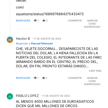
twitter.
com/
squatsons/status/1689976884275433472
RESPONDER
2
2
COMPARTIR
MARCAR
COMO
INAPROPIADO
Respuesta de Hector B.
Hector B
11 DE AGOSTO DE 2023
HB
Responder a
Pascual Potenzoni
CHE, VEJETE DOCORNU... DESAPARECISTE DE LAS
NOTICIAS DEL DOLAR, LA NENA FALLECIDA EN LA
PUERTA DEL COLEGIO, EL INTEGRANTE DE LAS FARC
ARMANDO BARDO EN EL CENTRO, EL PRECIO DEL,
DOLAR, EN FIN, PRONTO ESTARÁS DANDO
CONSEJOS EN LAS PUBLICACIONES DE MODAS,
Leer mas
SOBRE EL USO DE TANGAS HILO DENTAL, ESAS QUE
RESPONDER
1
2
COMPARTIR
MARCAR
TE HACEN USAR LOS PUNTEROS ANTES DE DARTE
COMO
LA POLENTA VENCIDA... VIEJO ONANISTA
EDITADO
INAPROPIADO
Comentario de PABLO LOPEZ.
PABLO LOPEZ
11 DE AGOSTO DE 2023
PL
AL MENOS 4000 MILLONES DE EUROASIATICOS
DICEN QUE MIL MILLONES DE ORCOS