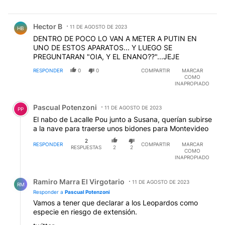
Comentario de Hector B.
Hector B
11 DE AGOSTO DE 2023
HB
DENTRO DE POCO LO VAN A METER A PUTIN EN
UNO DE ESTOS APARATOS... Y LUEGO SE
PREGUNTARAN "OIA, Y EL ENANO??"...JEJE
RESPONDER
0
0
COMPARTIR
MARCAR
COMO
INAPROPIADO
Comentario de Pascual Potenzoni.
Pascual Potenzoni
11 DE AGOSTO DE 2023
PP
El nabo de Lacalle Pou junto a Susana, querían subirse
a la nave para traerse unos bidones para Montevideo
2
RESPONDER
COMPARTIR
MARCAR
RESPUESTAS
2
2
COMO
INAPROPIADO
Respuesta de Ramiro Marra El Virgotario.
Ramiro Marra El Virgotario
11 DE AGOSTO DE 2023
RM
Responder a
Pascual Potenzoni
Vamos a tener que declarar a los Leopardos como
especie en riesgo de extensión.