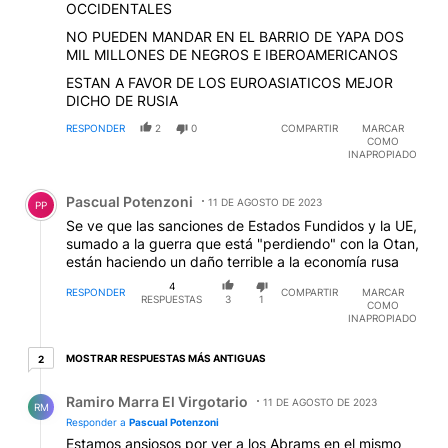
OCCIDENTALES
NO PUEDEN MANDAR EN EL BARRIO DE YAPA DOS
MIL MILLONES DE NEGROS E IBEROAMERICANOS
ESTAN A FAVOR DE LOS EUROASIATICOS MEJOR
DICHO DE RUSIA
RESPONDER
2
0
COMPARTIR
MARCAR
COMO
INAPROPIADO
Comentario de Pascual Potenzoni.
Pascual Potenzoni
11 DE AGOSTO DE 2023
PP
Se ve que las sanciones de Estados Fundidos y la UE,
sumado a la guerra que está "perdiendo" con la Otan,
están haciendo un daño terrible a la economía rusa
4
RESPONDER
COMPARTIR
MARCAR
RESPUESTAS
3
1
COMO
INAPROPIADO
2 respuestas más antiguas
MOSTRAR RESPUESTAS MÁS ANTIGUAS
2
Respuesta de Ramiro Marra El Virgotario.
Ramiro Marra El Virgotario
11 DE AGOSTO DE 2023
RM
Responder a
Pascual Potenzoni
Estamos ansiosos por ver a los Abrams en el mismo