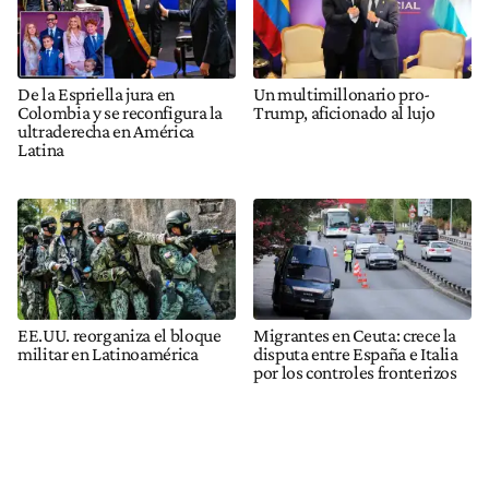
De la Espriella jura en
Un multimillonario pro-
Colombia y se reconfigura la
Trump, aficionado al lujo
ultraderecha en América
Latina
EE.UU. reorganiza el bloque
Migrantes en Ceuta: crece la
militar en Latinoamérica
disputa entre España e Italia
por los controles fronterizos