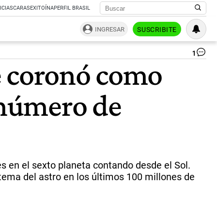
ICIAS
CARAS
EXITOÍNA
PERFIL BRASIL
INGRESAR
SUSCRIBITE
1
Cie
e coronó como
de
la
NA
n número de
qu
el
hie
qu
co
los
ani
de
es en el sexto planeta contando desde el Sol.
Sa
tema del astro en los últimos 100 millones de
es
ca
le
|
Rep