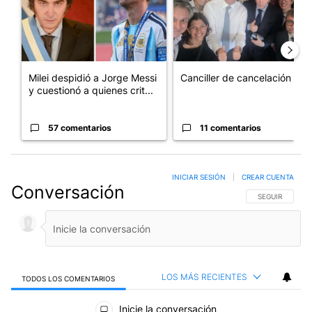
Milei despidió a Jorge Messi
Canciller de cancelación
y cuestionó a quienes crit...
57 comentarios
11 comentarios
INICIAR SESIÓN
|
CREAR CUENTA
Conversación
SIGA ESTA CO
SEGUIR
LOS MÁS RECIENTES
TODOS LOS COMENTARIOS
Todos los comentarios
Inicie la conversación