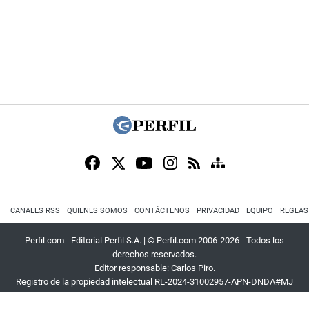
CANALES RSS
QUIENES SOMOS
CONTÁCTENOS
PRIVACIDAD
EQUIPO
REGLAS
Perfil.com - Editorial Perfil S.A.
| © Perfil.com 2006-2026 - Todos los
derechos reservados.
Editor responsable: Carlos Piro.
Registro de la propiedad intelectual RL-2024-31002957-APN-DNDA#MJ
Dirección:
California 2715
,
C1289ABI
,
CABA, Argentina
| Teléfono:
+54 9 11