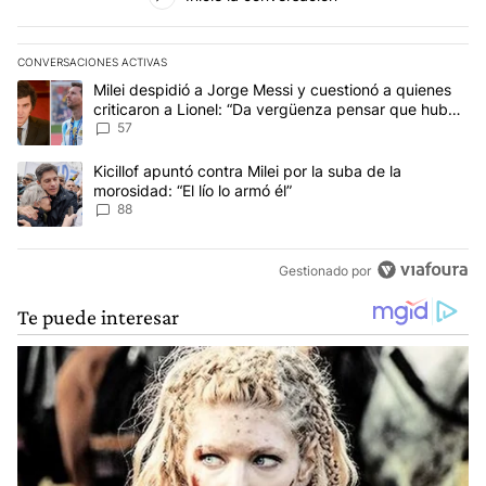
CONVERSACIONES ACTIVAS
Este listado muestra los artículos con más comentarios en los últim
Un artículo de tendencia con el título "Milei despidió a Jorge Mes
Milei despidió a Jorge Messi y cuestionó a quienes
criticaron a Lionel: “Da vergüenza pensar que hubo
anti-Messi”
57
Un artículo de tendencia con el título "Kicillof apuntó contra Milei 
Kicillof apuntó contra Milei por la suba de la
morosidad: “El lío lo armó él”
88
Gestionado por