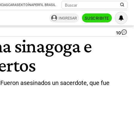
ICIAS
CARAS
EXITOÍNA
PERFIL BRASIL
INGRESAR
SUSCRIBITE
10
Va
a sinagoga e
mu
en
un
ertos
at
co
un
si
e
 Fueron asesinados un sacerdote, que fue
igl
en
el
Cá
rus
|
Ca