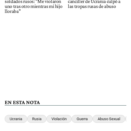
soldados rusos: "Me violaron
canciller de Ucrania culpó a
uno tras otro mientras mi hijo
las tropas rusas de abuso
lloraba"
EN ESTA NOTA
Ucrania
Rusia
Violación
Guerra
Abuso Sexual