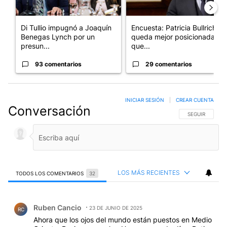
Di Tullio impugnó a Joaquín
Encuesta: Patricia Bullrich
Benegas Lynch por un
queda mejor posicionada
presun...
que...
93 comentarios
29 comentarios
INICIAR SESIÓN
|
CREAR CUENTA
Conversación
SIGA ESTA CO
SEGUIR
LOS MÁS RECIENTES
TODOS LOS COMENTARIOS
32
Todos los comentarios
Comentario de Ruben Cancio.
Ruben Cancio
23 DE JUNIO DE 2025
RC
Ahora que los ojos del mundo están puestos en Medio