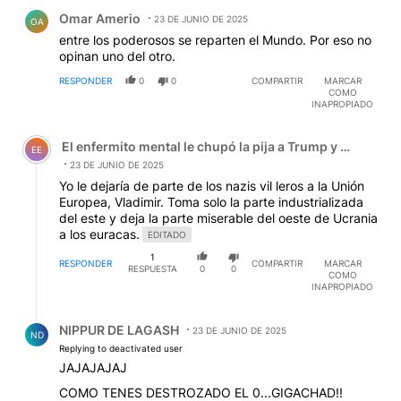
Comentario de Omar Amerio.
Omar Amerio
23 DE JUNIO DE 2025
OA
entre los poderosos se reparten el Mundo. Por eso no
opinan uno del otro.
RESPONDER
0
0
COMPARTIR
MARCAR
COMO
INAPROPIADO
Comentario de El enfermito mental le chupó la pija a Tru
El enfermito mental le chupó la pija a Trump y el zanaho
EE
23 DE JUNIO DE 2025
Yo le dejaría de parte de los nazis vil leros a la Unión
Europea, Vladimir. Toma solo la parte industrializada
del este y deja la parte miserable del oeste de Ucrania
a los euracas.
EDITADO
1
RESPONDER
COMPARTIR
MARCAR
RESPUESTA
0
0
COMO
INAPROPIADO
Respuesta de NIPPUR DE LAGASH.
NIPPUR DE LAGASH
23 DE JUNIO DE 2025
ND
Replying to deactivated user
JAJAJAJAJ
COMO TENES DESTROZADO EL 0...GIGACHAD!!