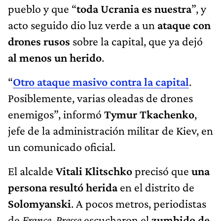
pueblo y que “
toda Ucrania es nuestra
”, y
acto seguido dio luz verde a un
ataque con
drones rusos
sobre la capital, que ya dejó
al menos un herido
.
“
Otro ataque masivo contra la capital
.
Posiblemente, varias oleadas de drones
enemigos”, informó
Tymur Tkachenko
,
jefe de la administración militar de Kiev, en
un comunicado oficial.
El alcalde
Vitali Klitschko
precisó que
una
persona resultó herida
en el distrito de
Solomyanski
. A pocos metros, periodistas
de
France-Presse
escucharon el
zumbido de