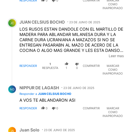
RESPONDER
0
0
COMPARTIR
MARCAR
COMO
INAPROPIADO
Comentario de JUAN CELSIUS BOCHO.
JUAN CELSIUS BOCHO
23 DE JUNIO DE 2025
JC
LOS RUSOS ESTAN DANDOLE CON EL MARTILLO DE
MADERA PARA ABLANDAR MILANESA DURA Y LA
CARNE DURA UCRANIANA A MAZAZOS SI NO SE
ENTREGAN PASARABN AL MAZO DE ACERO DE LA
COCINA O ALGO MAS GRANDE Y LES ESTA DANSO
MUY BUENOS RESULTADOS A LOS RUSOS LA
Leer mas
TACTICA DE ABLANDAR CARNE UCRANIANA A
1
DRONAZOS
RESPONDER
COMPARTIR
MARCAR
EDITADO
RESPUESTA
1
0
COMO
INAPROPIADO
Respuesta de NIPPUR DE LAGASH.
NIPPUR DE LAGASH
23 DE JUNIO DE 2025
ND
Responder a
JUAN CELSIUS BOCHO
A VOS TE ABLANDARON ASI
RESPONDER
0
0
COMPARTIR
MARCAR
COMO
INAPROPIADO
Comentario de Juan Solo.
Juan Solo
23 DE JUNIO DE 2025
JS