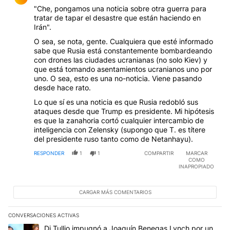
"Che, pongamos una noticia sobre otra guerra para
tratar de tapar el desastre que están haciendo en
Irán".
O sea, se nota, gente. Cualquiera que esté informado
sabe que Rusia está constantemente bombardeando
con drones las ciudades ucranianas (no solo Kiev) y
que está tomando asentamientos ucranianos uno por
uno. O sea, esto es una no-noticia. Viene pasando
desde hace rato.
Lo que sí es una noticia es que Rusia redobló sus
ataques desde que Trump es presidente. Mi hipótesis
es que la zanahoria cortó cualquier intercambio de
inteligencia con Zelensky (supongo que T. es títere
del presidente ruso tanto como de Netanhayu).
RESPONDER
1
1
COMPARTIR
MARCAR
COMO
INAPROPIADO
CARGAR MÁS COMENTARIOS
CONVERSACIONES ACTIVAS
Este listado muestra los artículos con más comentarios en los últim
Un artículo de tendencia con el título "Di Tullio impugnó a Joaqu
Di Tullio impugnó a Joaquín Benegas Lynch por un