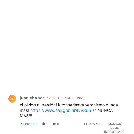
Comentario de juan choper.
juan choper
20 DE FEBRERO DE 2026
JC
ni olvido ni perdón! kirchnerismo/peronismo nunca
más!
https://www.saij.gob.ar/NV36507
NUNCA
MÁS!!!!
RESPONDER
0
0
COMPARTIR
MARCAR
COMO
INAPROPIADO