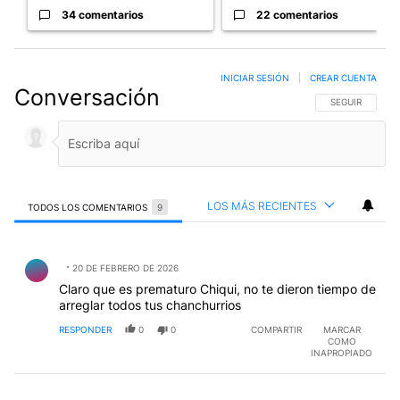
34 comentarios
22 comentarios
INICIAR SESIÓN
|
CREAR CUENTA
Conversación
SIGA ESTA CO
SEGUIR
LOS MÁS RECIENTES
TODOS LOS COMENTARIOS
9
Todos los comentarios
Comentario de .
20 DE FEBRERO DE 2026
Claro que es prematuro Chiqui, no te dieron tiempo de
arreglar todos tus chanchurrios
RESPONDER
0
0
COMPARTIR
MARCAR
COMO
INAPROPIADO