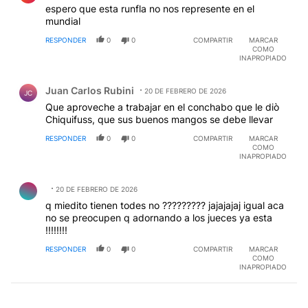
espero que esta runfla no nos represente en el
mundial
RESPONDER
0
0
COMPARTIR
MARCAR
COMO
INAPROPIADO
Comentario de Juan Carlos Rubini.
Juan Carlos Rubini
20 DE FEBRERO DE 2026
JC
Que aproveche a trabajar en el conchabo que le diò
Chiquifuss, que sus buenos mangos se debe llevar
RESPONDER
0
0
COMPARTIR
MARCAR
COMO
INAPROPIADO
Comentario de .
20 DE FEBRERO DE 2026
q miedito tienen todes no ????????? jajajajaj igual aca
no se preocupen q adornando a los jueces ya esta
!!!!!!!!
RESPONDER
0
0
COMPARTIR
MARCAR
COMO
INAPROPIADO