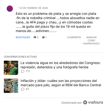
Comentario de .
20 DE FEBRERO DE 2026
Esto es un problema de plata y se arregla con plata
.fin de la nobelita criminal ....todos absueltos nadie en
cana...la AFA paga y chau...y en cómodas cuotas
.......la guita del plazo fijo de los 19 mil queda en
manos.de.....adivinen........
RESPONDER
0
1
COMPARTIR
MARCAR
COMO
INAPROPIADO
CONVERSACIONES ACTIVAS
Este listado muestra los artículos con más comentarios en los últim
Un artículo de tendencia con el título "La violencia sigue en los 
La violencia sigue en los alrededores del Congreso:
represión, detenidos y una fotógrafa herida
111
Un artículo de tendencia con el título "Inflación y dólar: cuáles 
Inflación y dólar: cuáles son las proyecciones del
mercado para julio, según el REM del Banco Central
41
Gestionado por