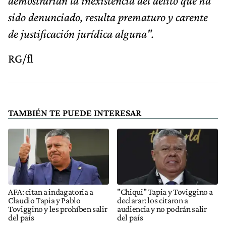
demostrarían la inexistencia del delito que ha
sido denunciado, resulta prematuro y carente
de justificación jurídica alguna".
RG/fl
TAMBIÉN TE PUEDE INTERESAR
AFA: citan a indagatoria a
"Chiqui" Tapia y Toviggino a
Claudio Tapia y Pablo
declarar: los citaron a
Toviggino y les prohíben salir
audiencia y no podrán salir
del país
del país