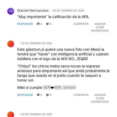
Comentario de Daniel Hernandez.
Daniel Hernandez
20 DE FEBRERO DE 2026
DH
"Muy importante" la calificación de la AFA.
RESPONDER
0
0
COMPARTIR
MARCAR
COMO
INAPROPIADO
Comentario de .
20 DE FEBRERO DE 2026
Este gilastrun,si quiere una nueva foto con Messi la
tendrá que "hacer" con inteligencia artificial y usando
tobillera con el logo de la AFA NO...🤣😂🤣
"Chiqui" los chicos malos seca-nucas te esperan
ansiosos para empomarte así que andá probándote la
tanga que usarás en el patio cuando te saquen a
tomar sol.
Milei si cumple 🇦🇷❤️🇦🇷
EDITADO
RESPONDER
0
0
COMPARTIR
MARCAR
COMO
INAPROPIADO
Comentario de .
20 DE FEBRERO DE 2026