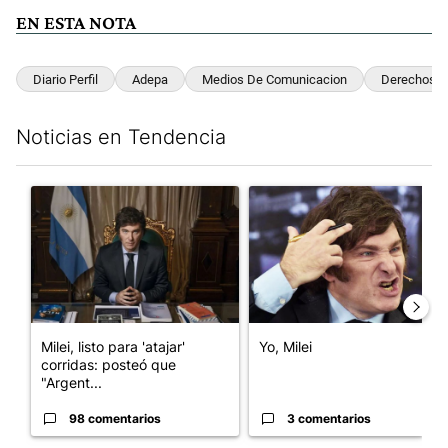
EN ESTA NOTA
Diario Perfil
Adepa
Medios De Comunicacion
Derechos D
Noticias en Tendencia
Este listado muestra los artículos con más comentarios en los últim
Un artículo de tendencia con el título "Milei, listo para 'atajar
Un artículo de tendencia con el
Milei, listo para 'atajar'
Yo, Milei
corridas: posteó que
"Argent...
98 comentarios
3 comentarios