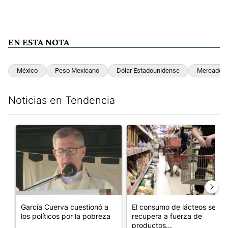
EN ESTA NOTA
México
Peso Mexicano
Dólar Estadounidense
Mercado D
Noticias en Tendencia
Este listado muestra los artículos con más comentarios en los últim
Un artículo de tendencia con el título "García Cuerva cuestionó 
Un artículo de tendencia con 
García Cuerva cuestionó a
El consumo de lácteos se
los políticos por la pobreza
recupera a fuerza de
productos...