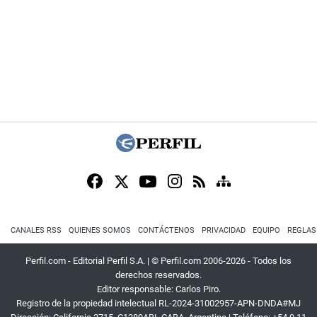
CANALES RSS
QUIENES SOMOS
CONTÁCTENOS
PRIVACIDAD
EQUIPO
REGLAS
Perfil.com - Editorial Perfil S.A.
| © Perfil.com 2006-2026 - Todos los
derechos reservados.
Editor responsable: Carlos Piro.
Registro de la propiedad intelectual RL-2024-31002957-APN-DNDA#MJ