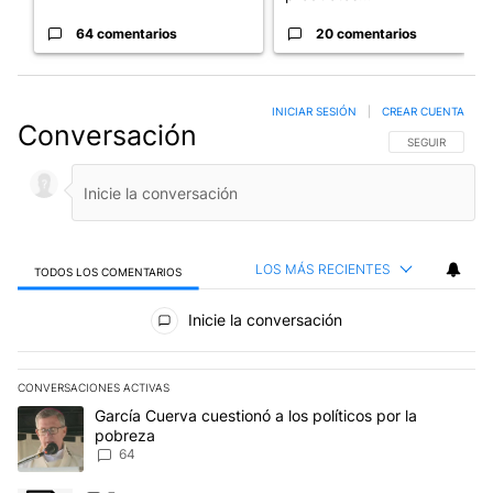
64 comentarios
20 comentarios
INICIAR SESIÓN
|
CREAR CUENTA
Conversación
SIGA ESTA CO
SEGUIR
LOS MÁS RECIENTES
TODOS LOS COMENTARIOS
Todos los comentarios
Inicie la conversación
CONVERSACIONES ACTIVAS
Este listado muestra los artículos con más comentarios en los últim
Un artículo de tendencia con el título "García Cuerva cuestionó a 
García Cuerva cuestionó a los políticos por la
pobreza
64