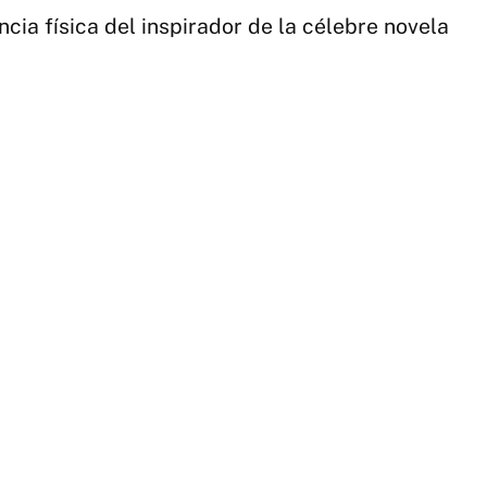
el
ncia física del inspirador de la célebre novela
fís
de
ho
qu
ins
el
pe
de
Dr
|
CE