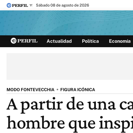
sábado 08 de agosto de 2026
Últimas noticias
Actualidad
Política
Economía
Inicio
Ahora
Opinión
Cultura
Arte
Educación
Videos
Córdoba
Reperfilar
Diario del Juicio
MODO FONTEVECCHIA
FIGURA ICÓNICA
A partir de una c
hombre que inspi