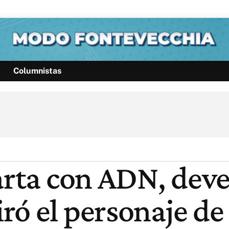
Columnistas
Política
Pymes
Salud
Internacional
Clima
Deportes
Business
Noticias
Caras
arta con ADN, devel
ró el personaje de