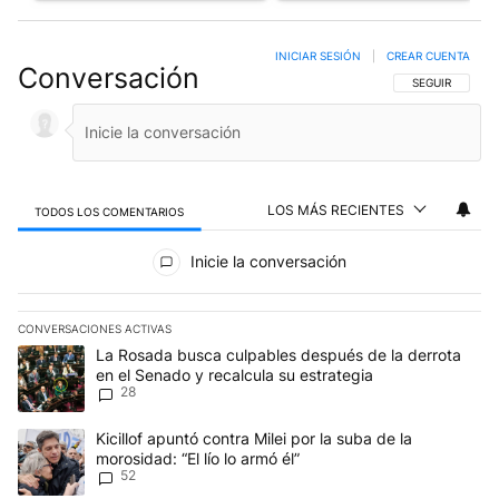
INICIAR SESIÓN
|
CREAR CUENTA
Conversación
SIGA ESTA CO
SEGUIR
LOS MÁS RECIENTES
TODOS LOS COMENTARIOS
Todos los comentarios
Inicie la conversación
CONVERSACIONES ACTIVAS
Este listado muestra los artículos con más comentarios en los últim
Un artículo de tendencia con el título "La Rosada busca culpables
La Rosada busca culpables después de la derrota
en el Senado y recalcula su estrategia
28
Un artículo de tendencia con el título "Kicillof apuntó contra Milei 
Kicillof apuntó contra Milei por la suba de la
morosidad: “El lío lo armó él”
52