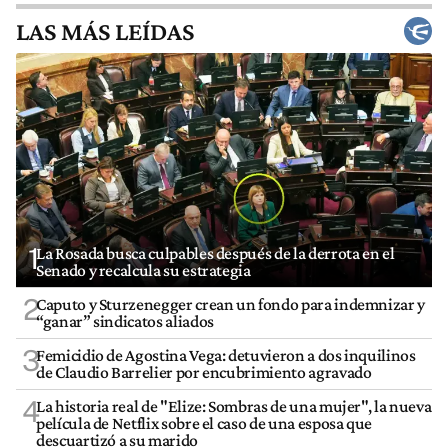
LAS MÁS LEÍDAS
1
La Rosada busca culpables después de la derrota en el
Senado y recalcula su estrategia
2
Caputo y Sturzenegger crean un fondo para indemnizar y
“ganar” sindicatos aliados
3
Femicidio de Agostina Vega: detuvieron a dos inquilinos
de Claudio Barrelier por encubrimiento agravado
4
La historia real de "Elize: Sombras de una mujer", la nueva
película de Netflix sobre el caso de una esposa que
descuartizó a su marido