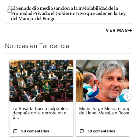
5
El Senado dio media sanción a la Inviolabilidad de la
Propiedad Privada: el Gobierno tuvo que ceder en la Ley
del Manejo del Fuego
VER MÁS
Noticias en Tendencia
Este listado muestra los artículos con más comentarios en los últim
Un artículo de tendencia con el título "La Rosada busca culpabl
Un artículo de tendencia con e
La Rosada busca culpables
Murió Jorge Messi, el papá
después de la derrota en el
de Lionel Messi, en Rosario
S...
28 comentarios
10 comentarios