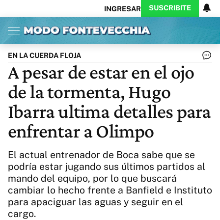
SUSCRIBITE
INGRESAR
Inicio
Ahora
Opinión
Actualidad
Política
Economía
Columnistas
Política
Pymes
Salud
EN LA CUERDA FLOJA
Ciencia
Protagonistas
Tecnología
A pesar de estar en el ojo
Cultura
Arte
Educación
de la tormenta, Hugo
Internacional
Clima
Deportes
CARAS
Exitoina
Turismo
Ibarra ultima detalles para
Videos
Córdoba
Reperfilar
enfrentar a Olimpo
Business
Noticias
Caras
Exitoina
Gaming
Vivo
El actual entrenador de Boca sabe que se
Diario del Juicio
podría estar jugando sus últimos partidos al
mando del equipo, por lo que buscará
cambiar lo hecho frente a Banfield e Instituto
para apaciguar las aguas y seguir en el
cargo.