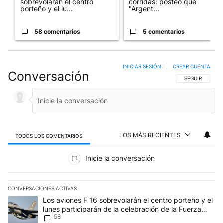
sobrevolarán el centro
corridas: posteó que
porteño y el lu...
"Argent...
58 comentarios
5 comentarios
INICIAR SESIÓN
|
CREAR CUENTA
Conversación
SIGA ESTA CO
SEGUIR
LOS MÁS RECIENTES
TODOS LOS COMENTARIOS
Todos los comentarios
Inicie la conversación
CONVERSACIONES ACTIVAS
Este listado muestra los artículos con más comentarios en los últim
Un artículo de tendencia con el título "Los aviones F 16 sobrevola
Los aviones F 16 sobrevolarán el centro porteño y el
lunes participarán de la celebración de la Fuerza
58
Aérea