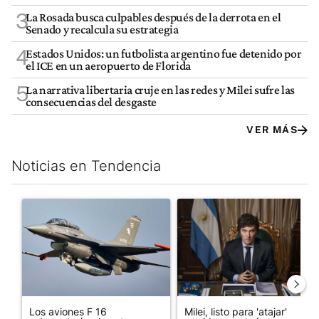
3
La Rosada busca culpables después de la derrota en el
Senado y recalcula su estrategia
4
Estados Unidos: un futbolista argentino fue detenido por
el ICE en un aeropuerto de Florida
5
La narrativa libertaria cruje en las redes y Milei sufre las
consecuencias del desgaste
VER MÁS
Noticias en Tendencia
Este listado muestra los artículos con más comentarios en los últim
Un artículo de tendencia con el título "Los aviones F 16 sobrevo
Un artículo de tendencia con el
Los aviones F 16
Milei, listo para 'atajar'