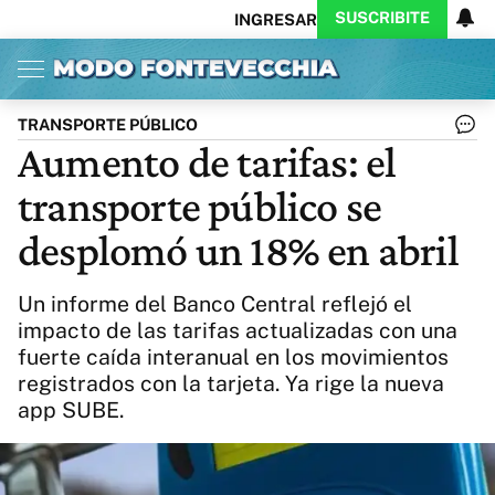
SUSCRIBITE
INGRESAR
Inicio
Ahora
Opinión
Actualidad
Política
Economía
Columnistas
Política
Pymes
Salud
TRANSPORTE PÚBLICO
Ciencia
Protagonistas
Tecnología
Aumento de tarifas: el
Cultura
Arte
Educación
transporte público se
Internacional
Clima
Deportes
CARAS
Exitoina
Turismo
desplomó un 18% en abril
Videos
Córdoba
Reperfilar
Business
Noticias
Caras
Un informe del Banco Central reflejó el
Exitoina
Gaming
Vivo
impacto de las tarifas actualizadas con una
fuerte caída interanual en los movimientos
Diario del Juicio
registrados con la tarjeta. Ya rige la nueva
app SUBE.