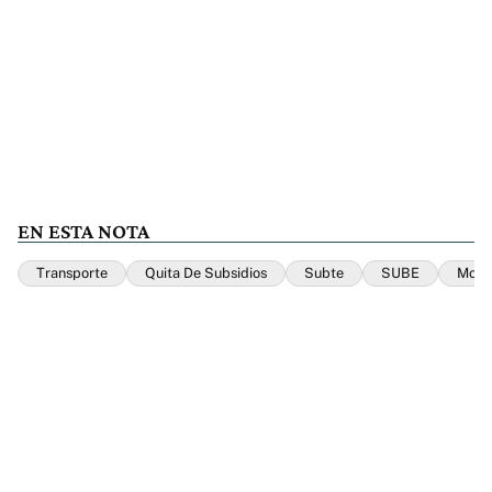
EN ESTA NOTA
Transporte
Quita De Subsidios
Subte
SUBE
Modo