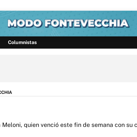
Columnistas
Política
Pymes
Salud
Internacional
Clima
Deportes
Business
Noticias
Caras
CCHIA
ia Meloni, quien venció este fin de semana con su 