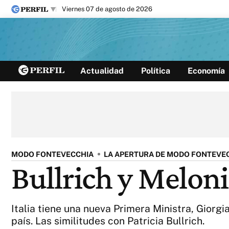
viernes 07 de agosto de 2026
Últimas noticias
Actualidad
Política
Economía
Inicio
Ahora
Opinión
Cultura
Arte
Educación
Videos
Córdoba
Reperfilar
Diario del Juicio
MODO FONTEVECCHIA
LA APERTURA DE MODO FONTEVE
Bullrich y Meloni
Italia tiene una nueva Primera Ministra, Giorg
país. Las similitudes con Patricia Bullrich.