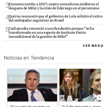
3
Encuesta rumbo a 2027: cuatro consultoras midieron el
desgaste de Milei y la crisis de liderazgo en el peronismo
4
Quirno reconoció que el gobierno de Lula solicitó el retiro
del embajador argentino en Brasil
5
Cachanosky renunció a una fundación porque "se ha
transformado en una especie de Instituto Patria
incondicional de la gestión de Milei"
VER MÁS
Noticias en Tendencia
Este listado muestra los artículos con más comentarios en los últim
Un artículo de tendencia con el título ""Si no está de acuerdo se t
Un artículo de tendencia con e
"Si no está de acuerdo se
Di Tullio impugnó a Joaquín