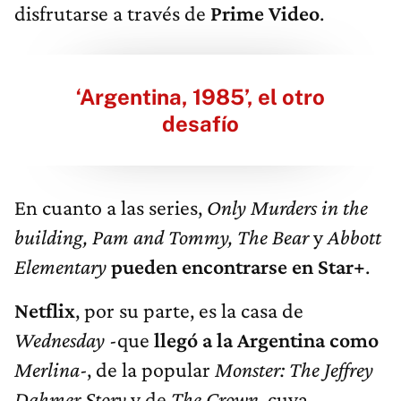
disfrutarse a través de
Prime Video
.
‘Argentina, 1985’, el otro
desafío
En cuanto a las series,
Only Murders in the
building, Pam and Tommy, The Bear
y
Abbott
Elementary
pueden encontrarse en Star+
.
Netflix
, por su parte, es la casa de
Wednesday
-que
llegó a la Argentina como
Merlina
-, de la popular
Monster: The Jeffrey
Dahmer Story
y de
The Crown
, cuya