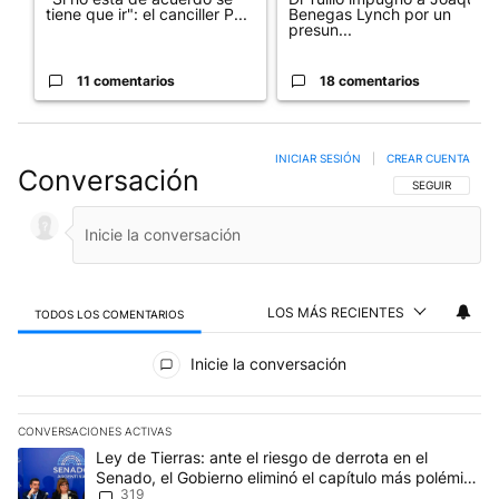
tiene que ir": el canciller P...
Benegas Lynch por un
presun...
11 comentarios
18 comentarios
INICIAR SESIÓN
|
CREAR CUENTA
Conversación
SIGA ESTA CO
SEGUIR
LOS MÁS RECIENTES
TODOS LOS COMENTARIOS
Todos los comentarios
Inicie la conversación
CONVERSACIONES ACTIVAS
Este listado muestra los artículos con más comentarios en los últim
Un artículo de tendencia con el título "Ley de Tierras: ante el ri
Ley de Tierras: ante el riesgo de derrota en el
Senado, el Gobierno eliminó el capítulo más polémico
319
del proyecto