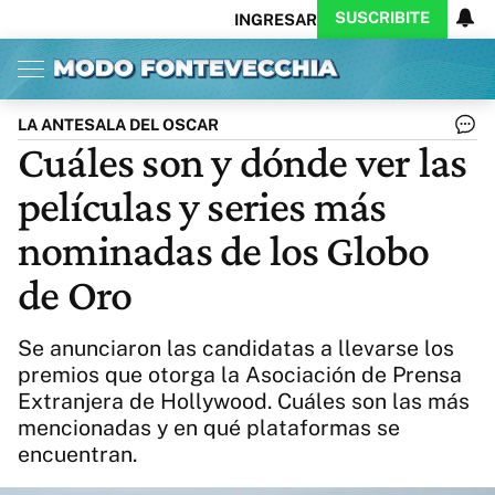
SUSCRIBITE
INGRESAR
Inicio
Ahora
Opinión
Actualidad
Política
Economía
Columnistas
Política
Pymes
Salud
LA ANTESALA DEL OSCAR
Ciencia
Protagonistas
Tecnología
Cuáles son y dónde ver las
Cultura
Arte
Educación
películas y series más
Internacional
Clima
Deportes
CARAS
Exitoina
Turismo
nominadas de los Globo
Videos
Córdoba
Reperfilar
de Oro
Business
Noticias
Caras
Exitoina
Gaming
Vivo
Se anunciaron las candidatas a llevarse los
Diario del Juicio
premios que otorga la Asociación de Prensa
Extranjera de Hollywood. Cuáles son las más
mencionadas y en qué plataformas se
encuentran.