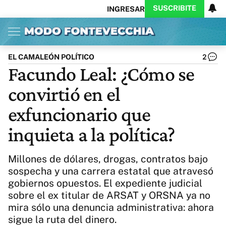
SUSCRIBITE
INGRESAR
Inicio
Ahora
Opinión
Actualidad
Política
Economía
Columnistas
Política
Pymes
Salud
EL CAMALEÓN POLÍTICO
2
Ciencia
Protagonistas
Tecnología
Facundo Leal: ¿Cómo se
Cultura
Arte
Educación
convirtió en el
Internacional
Clima
Deportes
CARAS
Exitoina
Turismo
exfuncionario que
Videos
Córdoba
Reperfilar
inquieta a la política?
Business
Noticias
Caras
Exitoina
Gaming
Vivo
Millones de dólares, drogas, contratos bajo
Diario del Juicio
sospecha y una carrera estatal que atravesó
gobiernos opuestos. El expediente judicial
sobre el ex titular de ARSAT y ORSNA ya no
mira sólo una denuncia administrativa: ahora
sigue la ruta del dinero.