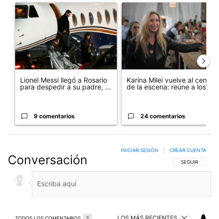
Un artículo de tendencia con el título "Lionel Messi llegó a Ros
Un artículo de tendencia con e
Lionel Messi llegó a Rosario
Karina Milei vuelve al centro
para despedir a su padre, ...
de la escena: reúne a los...
9 comentarios
24 comentarios
INICIAR SESIÓN
|
CREAR CUENTA
Conversación
SIGA ESTA CO
SEGUIR
LOS MÁS RECIENTES
TODOS LOS COMENTARIOS
2