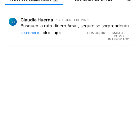
Todos los comentarios
Comentario de Claudia Huerga.
Claudia Huerga
8 DE JUNIO DE 2026
CH
Busquen la ruta dinero Arsat, seguro se sorprenderán.
RESPONDER
0
0
COMPARTIR
MARCAR
COMO
INAPROPIADO