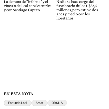
La demora de "Infobae" y el
Nadie se hace cargo del
vínculo de Leal con Scatturice
funcionario de los U$S2,5
y con Santiago Caputo
millones, pero estuvo dos
años y medio con los
libertarios
EN ESTA NOTA
Facundo Leal
Arsat
ORSNA