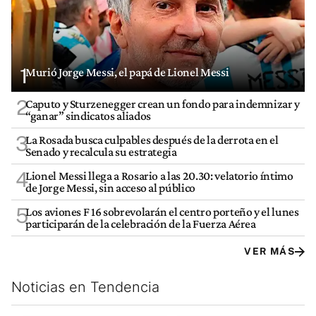
1
Murió Jorge Messi, el papá de Lionel Messi
2
Caputo y Sturzenegger crean un fondo para indemnizar y
“ganar” sindicatos aliados
3
La Rosada busca culpables después de la derrota en el
Senado y recalcula su estrategia
4
Lionel Messi llega a Rosario a las 20.30: velatorio íntimo
de Jorge Messi, sin acceso al público
5
Los aviones F 16 sobrevolarán el centro porteño y el lunes
participarán de la celebración de la Fuerza Aérea
VER MÁS
Noticias en Tendencia
Este listado muestra los artículos con más comentarios en los últim