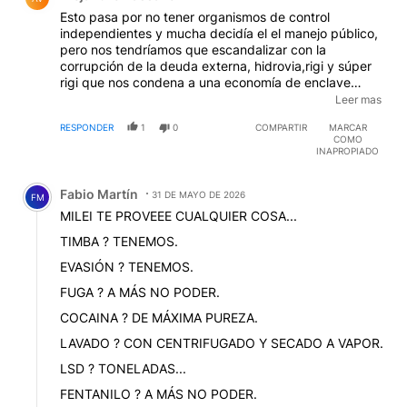
Esto pasa por no tener organismos de control
independientes y mucha decidía el el manejo público,
pero nos tendríamos que escandalizar con la
corrupción de la deuda externa, hidrovia,rigi y súper
rigi que nos condena a una economía de enclave
"colonial" por 30 años sin chances de ganar un
Leer mas
litigio,hay que informarse saliendo de lo qué el
RESPONDER
1
0
COMPARTIR
MARCAR
algoritmo nos muestra
COMO
INAPROPIADO
Comentario de Fabio Martín.
Fabio Martín
31 DE MAYO DE 2026
FM
MILEI TE PROVEEE CUALQUIER COSA...
TIMBA ? TENEMOS.
EVASIÓN ? TENEMOS.
FUGA ? A MÁS NO PODER.
COCAINA ? DE MÁXIMA PUREZA.
LAVADO ? CON CENTRIFUGADO Y SECADO A VAPOR.
LSD ? TONELADAS...
FENTANILO ? A MÁS NO PODER.