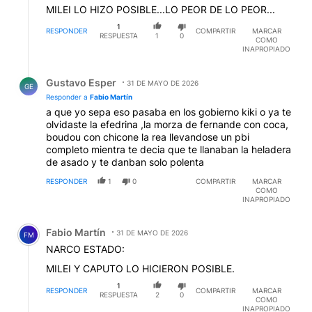
MILEI LO HIZO POSIBLE...LO PEOR DE LO PEOR...
1
RESPONDER
COMPARTIR
MARCAR
RESPUESTA
1
0
COMO
INAPROPIADO
Respuesta de Gustavo Esper.
Gustavo Esper
31 DE MAYO DE 2026
GE
Responder a
Fabio Martín
a que yo sepa eso pasaba en los gobierno kiki o ya te
olvidaste la efedrina ,la morza de fernande con coca,
boudou con chicone la rea llevandose un pbi
completo mientra te decia que te llanaban la heladera
de asado y te danban solo polenta
RESPONDER
1
0
COMPARTIR
MARCAR
COMO
INAPROPIADO
Comentario de Fabio Martín.
Fabio Martín
31 DE MAYO DE 2026
FM
NARCO ESTADO:
MILEI Y CAPUTO LO HICIERON POSIBLE.
1
RESPONDER
COMPARTIR
MARCAR
RESPUESTA
2
0
COMO
INAPROPIADO