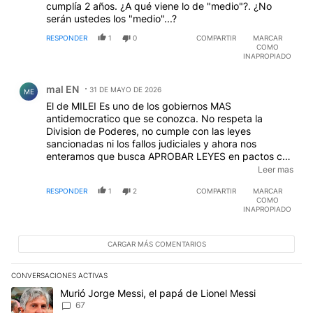
cumplía 2 años. ¿A qué viene lo de "medio"?. ¿No
serán ustedes los "medio"...?
RESPONDER
1
0
COMPARTIR
MARCAR
COMO
INAPROPIADO
Comentario de mal EN.
mal EN
31 DE MAYO DE 2026
ME
El de MILEI Es uno de los gobiernos MAS
antidemocratico que se conozca. No respeta la
Division de Poderes, no cumple con las leyes
sancionadas ni los fallos judiciales y ahora nos
enteramos que busca APROBAR LEYES en pactos con
los Gobernadores segun premios y Castigo....Que es
Leer mas
esto ??????? no funciona asi un pais y mucho menos
RESPONDER
1
2
COMPARTIR
MARCAR
un Parlamento. Para que sea una escribania cerramos
COMO
el Congreso y que MILEI gobierne lo que le queda a
INAPROPIADO
su antojo y nos ahorramos mucha plata en
HONORABLES....y ENCIMA ESTA LLENO DE
PERONISTAS Y ULTRA K
CARGAR MÁS COMENTARIOS
CONVERSACIONES ACTIVAS
Este listado muestra los artículos con más comentarios en los últim
Un artículo de tendencia con el título "Murió Jorge Messi, el papá
Murió Jorge Messi, el papá de Lionel Messi
67