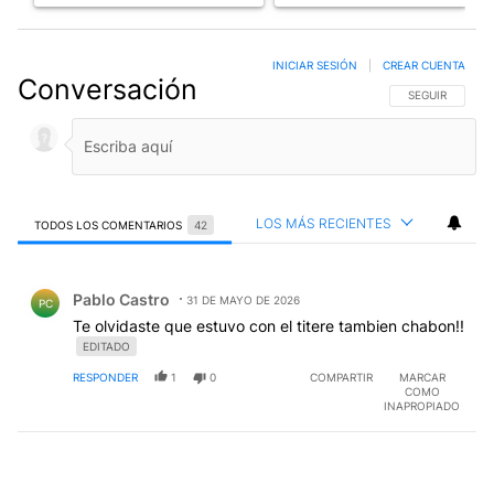
INICIAR SESIÓN
|
CREAR CUENTA
Conversación
SIGA ESTA CO
SEGUIR
LOS MÁS RECIENTES
TODOS LOS COMENTARIOS
42
Todos los comentarios
Comentario de Pablo Castro.
Pablo Castro
31 DE MAYO DE 2026
PC
Te olvidaste que estuvo con el titere tambien chabon!!
EDITADO
RESPONDER
1
0
COMPARTIR
MARCAR
COMO
INAPROPIADO