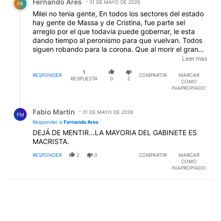
Fernando Ares
31 DE MAYO DE 2026
FA
Milei no tenia gente, En todos los sectores del estado
hay gente de Massa y de Cristina, fue parte sel
arreglo por el que todavia puede gobernar, le esta
dando tiempo al peronismo para que vuelvan. Todos
siguen robando para la corona. Que al morir el gran
armador y jefe de la asociacion ilicita se traspaso a
Leer mas
Sergio, la diferencia es que van por todos los bienes
1
del estado. Y los boludos critican a Milei.
RESPONDER
COMPARTIR
MARCAR
RESPUESTA
0
2
COMO
INAPROPIADO
Respuesta de Fabio Martín.
Fabio Martín
31 DE MAYO DE 2026
FM
Responder a
Fernando Ares
DEJÁ DE MENTIR...LA MAYORIA DEL GABINETE ES
MACRISTA.
RESPONDER
2
0
COMPARTIR
MARCAR
COMO
INAPROPIADO