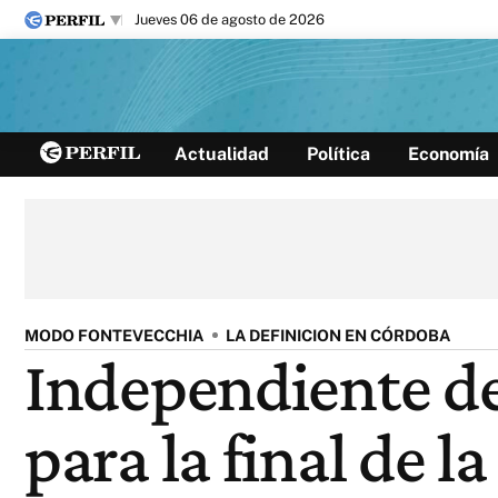
jueves 06 de agosto de 2026
Últimas noticias
Actualidad
Política
Economía
Inicio
Ahora
Opinión
Cultura
Arte
Educación
Videos
Córdoba
Reperfilar
Diario del Juicio
MODO FONTEVECCHIA
LA DEFINICION EN CÓRDOBA
Independiente del
para la final de 