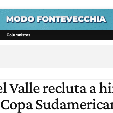
Columnistas
Política
Pymes
Salud
Internacional
Clima
Deportes
Business
Noticias
Caras
 Valle recluta a h
la Copa Sudamerica