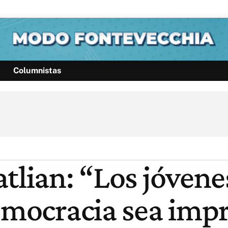
Columnistas
Política
Pymes
Salud
Internacional
Clima
Deportes
Business
Noticias
Caras
tlian: “Los jóven
democracia sea imp