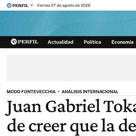
viernes 07 de agosto de 2026
Últimas noticias
Actualidad
Política
Economía
Inicio
Ahora
Opinión
Cultura
Arte
Educación
Videos
Córdoba
Reperfilar
Diario del Juicio
MODO FONTEVECCHIA
ANÁLISIS INTERNACIONAL
Juan Gabriel Toka
de creer que la 