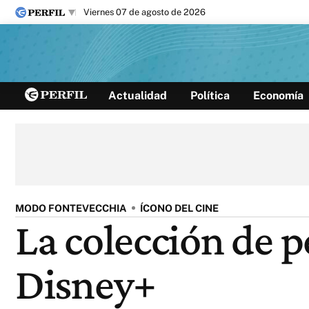
viernes 07 de agosto de 2026
Últimas noticias
Actualidad
Política
Economía
Inicio
Ahora
Opinión
Cultura
Arte
Educación
Videos
Córdoba
Reperfilar
Diario del Juicio
MODO FONTEVECCHIA
ÍCONO DEL CINE
La colección de p
Disney+