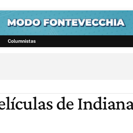
Columnistas
Política
Pymes
Salud
Internacional
Clima
Deportes
Business
Noticias
Caras
elículas de Indiana