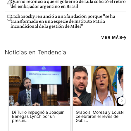
4
Quirno reconoció que el gobierno de Lula solicitó el retiro
del embajador argentino en Brasil
5
Cachanosky renunció a una fundación porque "se ha
transformado en una especie de Instituto Patria
incondicional de la gestión de Milei"
VER MÁS
Noticias en Tendencia
Este listado muestra los artículos con más comentarios en los últim
Un artículo de tendencia con el título "Di Tullio impugnó a Joa
Un artículo de tendencia con e
Di Tullio impugnó a Joaquín
Grabois, Moreau y Lousteau
Benegas Lynch por un
celebraron el revés del
presun...
Gobi...