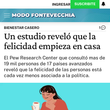
SUSCRIBITE
INGRESAR
Inicio
Ahora
Opinión
Actualidad
Política
Economía
Columnistas
Política
Pymes
Salud
BIENESTAR CASERO
1
Ciencia
Protagonistas
Tecnología
Un estudio reveló que la
Cultura
Arte
Educación
felicidad empieza en casa
Internacional
Clima
Deportes
CARAS
Exitoina
Turismo
El Pew Research Center que consultó mas de
Videos
Córdoba
Reperfilar
19 mil personas de 17 países avanzados
Business
Noticias
Caras
reveló que la felicidad de las personas está
Exitoina
Gaming
Vivo
cada vez menos asociada a la política.
Diario del Juicio