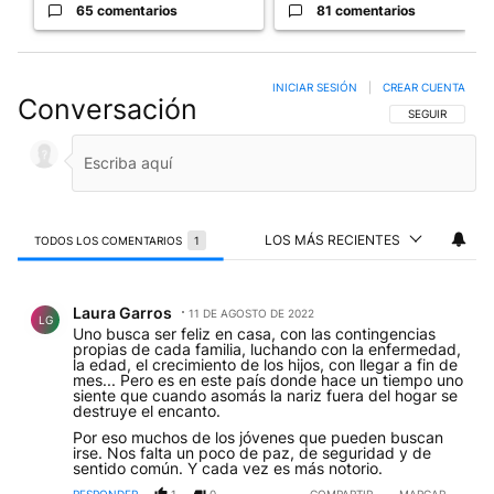
65 comentarios
81 comentarios
INICIAR SESIÓN
|
CREAR CUENTA
Conversación
SIGA ESTA CO
SEGUIR
LOS MÁS RECIENTES
TODOS LOS COMENTARIOS
1
Todos los comentarios
Comentario de Laura Garros.
Laura Garros
11 DE AGOSTO DE 2022
LG
Uno busca ser feliz en casa, con las contingencias
propias de cada familia, luchando con la enfermedad,
la edad, el crecimiento de los hijos, con llegar a fin de
mes... Pero es en este país donde hace un tiempo uno
siente que cuando asomás la nariz fuera del hogar se
destruye el encanto.
Por eso muchos de los jóvenes que pueden buscan
irse. Nos falta un poco de paz, de seguridad y de
sentido común. Y cada vez es más notorio.
RESPONDER
1
0
COMPARTIR
MARCAR