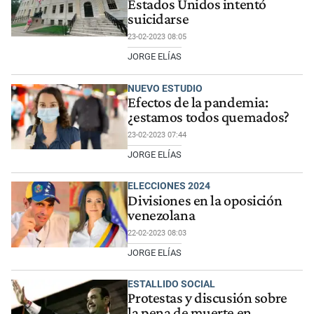
Estados Unidos intentó
suicidarse
23-02-2023 08:05
JORGE ELÍAS
NUEVO ESTUDIO
Efectos de la pandemia:
¿estamos todos quemados?
23-02-2023 07:44
JORGE ELÍAS
ELECCIONES 2024
Divisiones en la oposición
venezolana
22-02-2023 08:03
JORGE ELÍAS
ESTALLIDO SOCIAL
Protestas y discusión sobre
la pena de muerte en