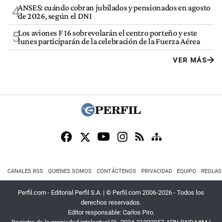
ANSES: cuándo cobran jubilados y pensionados en agosto
4
de 2026, según el DNI
Los aviones F 16 sobrevolarán el centro porteño y este
5
lunes participarán de la celebración de la Fuerza Aérea
VER MÁS
CANALES RSS
QUIENES SOMOS
CONTÁCTENOS
PRIVACIDAD
EQUIPO
REGLAS
Perfil.com - Editorial Perfil S.A.
| © Perfil.com 2006-2026 - Todos los
derechos reservados.
Editor responsable: Carlos Piro.