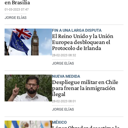
en Brasilia
01-03-2023 07:47
JORGE ELÍAS
FIN A UNA LARGA DISPUTA
El Reino Unido y la Unión
Europea desbloquean el
Protocolo de Irlanda
28-02-2023 08:32
JORGE ELÍAS
NUEVA MEDIDA
Despliegue militar en Chile
para frenar la inmigración
ilegal
28-02-2023 08:01
JORGE ELÍAS
MÉXICO
López Obrador desestima la