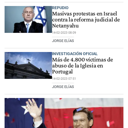
REPUDIO
Masivas protestas en Israel
contra la reforma judicial de
Netanyahu
14-02-2023 08:09
JORGE ELÍAS
INVESTIGACIÓN OFICIAL
Más de 4.800 víctimas de
abuso de la Iglesia en
Portugal
14-02-2023 07:51
JORGE ELÍAS