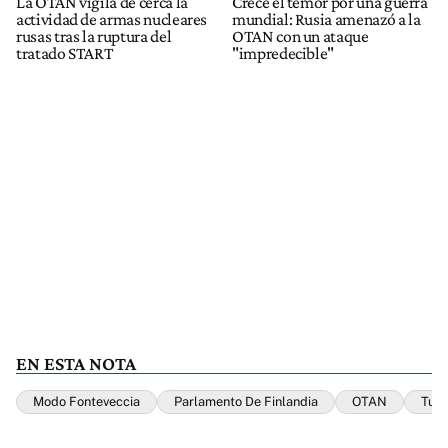
La OTAN vigila de cerca la
Crece el temor por una guerra
actividad de armas nucleares
mundial: Rusia amenazó a la
rusas tras la ruptura del
OTAN con un ataque
tratado START
"impredecible"
EN ESTA NOTA
Modo Fonteveccia
Parlamento De Finlandia
OTAN
Turq