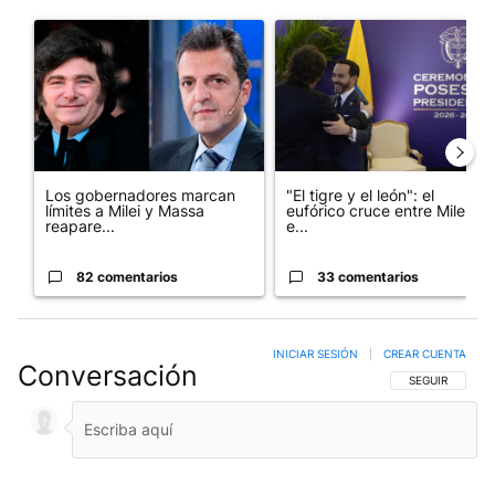
Este listado muestra los artículos con más comentarios en los últim
Un artículo de tendencia con el título "Los gobernadores marcan
Un artículo de tendencia con e
Los gobernadores marcan
"El tigre y el león": el
límites a Milei y Massa
eufórico cruce entre Milei y
reapare...
e...
82 comentarios
33 comentarios
INICIAR SESIÓN
|
CREAR CUENTA
Conversación
SIGA ESTA CO
SEGUIR