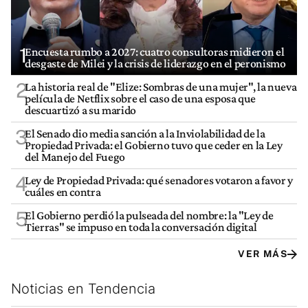
1
Encuesta rumbo a 2027: cuatro consultoras midieron el
desgaste de Milei y la crisis de liderazgo en el peronismo
2
La historia real de "Elize: Sombras de una mujer", la nueva
película de Netflix sobre el caso de una esposa que
descuartizó a su marido
3
El Senado dio media sanción a la Inviolabilidad de la
Propiedad Privada: el Gobierno tuvo que ceder en la Ley
del Manejo del Fuego
4
Ley de Propiedad Privada: qué senadores votaron a favor y
cuáles en contra
5
El Gobierno perdió la pulseada del nombre: la "Ley de
Tierras" se impuso en toda la conversación digital
VER MÁS
Noticias en Tendencia