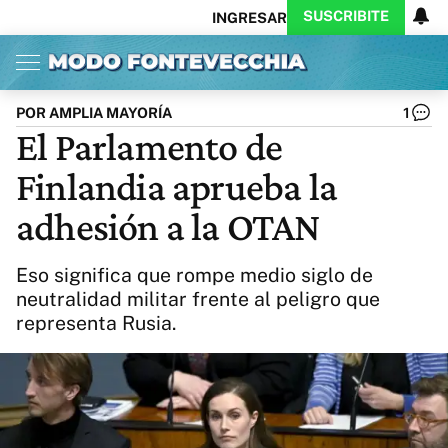
SUSCRIBITE
INGRESAR
Inicio
Ahora
Opinión
Actualidad
Política
Economía
Columnistas
Política
Pymes
Salud
POR AMPLIA MAYORÍA
1
Ciencia
Protagonistas
Tecnología
El Parlamento de
Cultura
Arte
Educación
Finlandia aprueba la
Internacional
Clima
Deportes
CARAS
Exitoina
Turismo
adhesión a la OTAN
Videos
Córdoba
Reperfilar
Business
Noticias
Caras
Eso significa que rompe medio siglo de
Exitoina
Gaming
Vivo
neutralidad militar frente al peligro que
representa Rusia.
Diario del Juicio