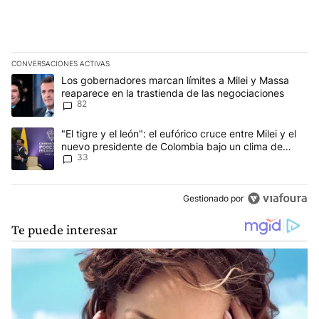
CONVERSACIONES ACTIVAS
Este listado muestra los artículos con más comentarios en los últim
Un artículo de tendencia con el título "Los gobernadores marcan l
Los gobernadores marcan límites a Milei y Massa
reaparece en la trastienda de las negociaciones
82
Un artículo de tendencia con el título ""El tigre y el león": el eu
"El tigre y el león": el eufórico cruce entre Milei y el
nuevo presidente de Colombia bajo un clima de
33
máxima tensión
Gestionado por