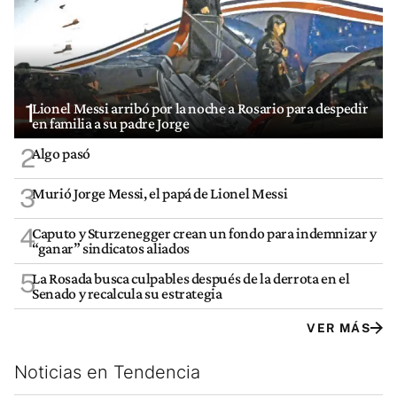
1
Lionel Messi arribó por la noche a Rosario para despedir
en familia a su padre Jorge
2
Algo pasó
3
Murió Jorge Messi, el papá de Lionel Messi
4
Caputo y Sturzenegger crean un fondo para indemnizar y
“ganar” sindicatos aliados
5
La Rosada busca culpables después de la derrota en el
Senado y recalcula su estrategia
VER MÁS
Noticias en Tendencia