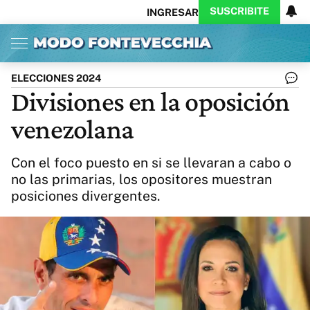
SUSCRIBITE
INGRESAR
Inicio
Ahora
Opinión
Actualidad
Política
Economía
Columnistas
Política
Pymes
Salud
ELECCIONES 2024
Ciencia
Protagonistas
Tecnología
Divisiones en la oposición
Cultura
Arte
Educación
venezolana
Internacional
Clima
Deportes
CARAS
Exitoina
Turismo
Con el foco puesto en si se llevaran a cabo o
Videos
Córdoba
Reperfilar
no las primarias, los opositores muestran
Business
Noticias
Caras
posiciones divergentes.
Exitoina
Gaming
Vivo
Diario del Juicio