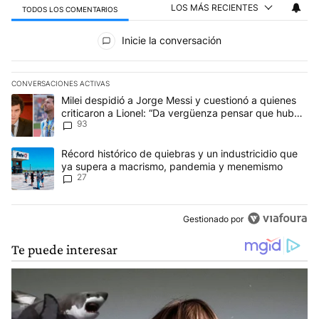
LOS MÁS RECIENTES
TODOS LOS COMENTARIOS
Todos los comentarios
Inicie la conversación
CONVERSACIONES ACTIVAS
Este listado muestra los artículos con más comentarios en los últim
Un artículo de tendencia con el título "Milei despidió a Jorge Mes
Milei despidió a Jorge Messi y cuestionó a quienes
criticaron a Lionel: “Da vergüenza pensar que hubo
93
anti-Messi”
Un artículo de tendencia con el título "Récord histórico de quie
Récord histórico de quiebras y un industricidio que
ya supera a macrismo, pandemia y menemismo
27
Gestionado por