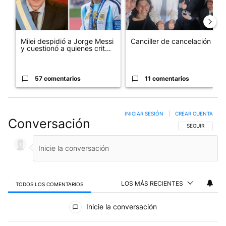
Milei despidió a Jorge Messi
Canciller de cancelación
y cuestionó a quienes crit...
57 comentarios
11 comentarios
INICIAR SESIÓN
|
CREAR CUENTA
Conversación
SIGA ESTA CO
SEGUIR
LOS MÁS RECIENTES
TODOS LOS COMENTARIOS
Todos los comentarios
Inicie la conversación