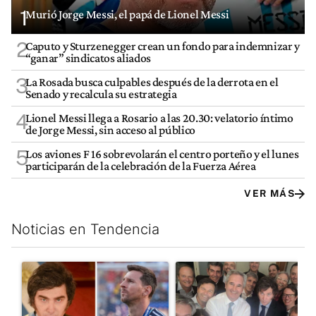
1
Murió Jorge Messi, el papá de Lionel Messi
2
Caputo y Sturzenegger crean un fondo para indemnizar y
“ganar” sindicatos aliados
3
La Rosada busca culpables después de la derrota en el
Senado y recalcula su estrategia
4
Lionel Messi llega a Rosario a las 20.30: velatorio íntimo
de Jorge Messi, sin acceso al público
5
Los aviones F 16 sobrevolarán el centro porteño y el lunes
participarán de la celebración de la Fuerza Aérea
VER MÁS
Noticias en Tendencia
Este listado muestra los artículos con más comentarios en los últim
Un artículo de tendencia con el título "Milei despidió a Jorge 
Un artículo de tendencia con e