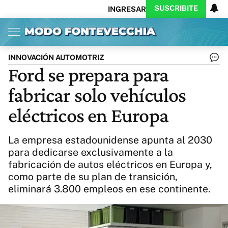
SUSCRIBITE
INGRESAR
Inicio
Ahora
Opinión
Actualidad
Política
Economía
Columnistas
Política
Pymes
Salud
INNOVACIÓN AUTOMOTRIZ
Ciencia
Protagonistas
Tecnología
Ford se prepara para
Cultura
Arte
Educación
fabricar solo vehículos
Internacional
Clima
Deportes
CARAS
Exitoina
Turismo
eléctricos en Europa
Videos
Córdoba
Reperfilar
Business
Noticias
Caras
La empresa estadounidense apunta al 2030
Exitoina
Gaming
Vivo
para dedicarse exclusivamente a la
fabricación de autos eléctricos en Europa y,
Diario del Juicio
como parte de su plan de transición,
eliminará 3.800 empleos en ese continente.