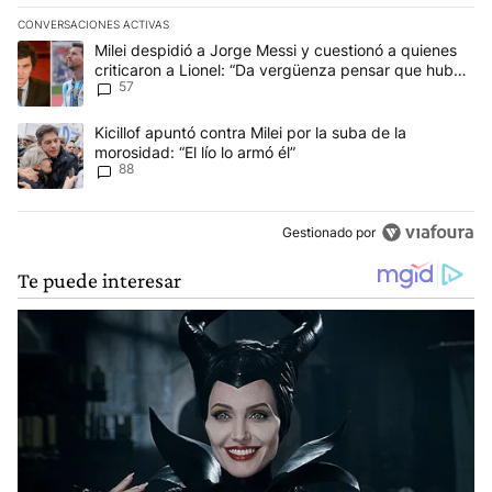
CONVERSACIONES ACTIVAS
Este listado muestra los artículos con más comentarios en los últim
Un artículo de tendencia con el título "Milei despidió a Jorge Mes
Milei despidió a Jorge Messi y cuestionó a quienes
criticaron a Lionel: “Da vergüenza pensar que hubo
57
anti-Messi”
Un artículo de tendencia con el título "Kicillof apuntó contra Milei 
Kicillof apuntó contra Milei por la suba de la
morosidad: “El lío lo armó él”
88
Gestionado por