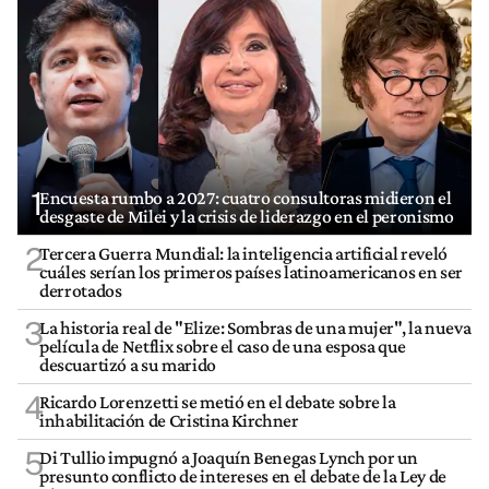
1
Encuesta rumbo a 2027: cuatro consultoras midieron el
desgaste de Milei y la crisis de liderazgo en el peronismo
2
Tercera Guerra Mundial: la inteligencia artificial reveló
cuáles serían los primeros países latinoamericanos en ser
derrotados
3
La historia real de "Elize: Sombras de una mujer", la nueva
película de Netflix sobre el caso de una esposa que
descuartizó a su marido
4
Ricardo Lorenzetti se metió en el debate sobre la
inhabilitación de Cristina Kirchner
5
Di Tullio impugnó a Joaquín Benegas Lynch por un
presunto conflicto de intereses en el debate de la Ley de