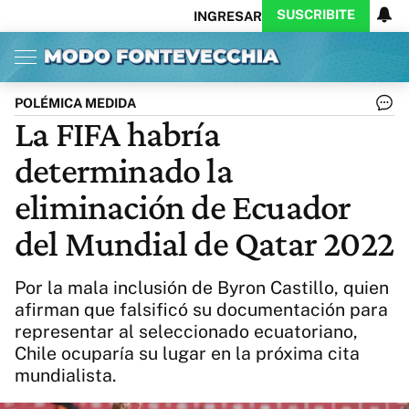
SUSCRIBITE
INGRESAR
Inicio
Ahora
Opinión
Actualidad
Política
Economía
Columnistas
Política
Pymes
Salud
POLÉMICA MEDIDA
Ciencia
Protagonistas
Tecnología
La FIFA habría
Cultura
Arte
Educación
determinado la
Internacional
Clima
Deportes
CARAS
Exitoina
Turismo
eliminación de Ecuador
Videos
Córdoba
Reperfilar
del Mundial de Qatar 2022
Business
Noticias
Caras
Exitoina
Gaming
Vivo
Por la mala inclusión de Byron Castillo, quien
Diario del Juicio
afirman que falsificó su documentación para
representar al seleccionado ecuatoriano,
Chile ocuparía su lugar en la próxima cita
mundialista.