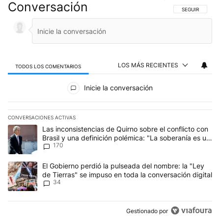
Conversación
SIGA ESTA CO
SEGUIR
LOS MÁS RECIENTES
TODOS LOS COMENTARIOS
Todos los comentarios
Inicie la conversación
CONVERSACIONES ACTIVAS
Este listado muestra los artículos con más comentarios en los últim
Un artículo de tendencia con el título "Las inconsistencias de Qui
Las inconsistencias de Quirno sobre el conflicto con
Brasil y una definición polémica: "La soberanía es un
170
concepto antiguo"
Un artículo de tendencia con el título "El Gobierno perdió la puls
El Gobierno perdió la pulseada del nombre: la "Ley
de Tierras" se impuso en toda la conversación digital
34
Gestionado por