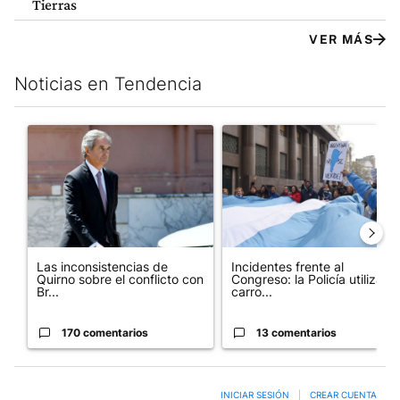
Tierras
VER MÁS
Noticias en Tendencia
Este listado muestra los artículos con más comentarios en los últim
Un artículo de tendencia con el título "Las inconsistencias de Q
Un artículo de tendencia con el
Las inconsistencias de
Incidentes frente al
Quirno sobre el conflicto con
Congreso: la Policía utiliza
Br...
carro...
170 comentarios
13 comentarios
INICIAR SESIÓN
|
CREAR CUENTA