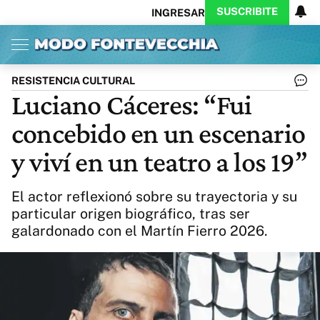
SUSCRIBITE
INGRESAR
Inicio
Ahora
Opinión
Actualidad
Política
Economía
Columnistas
Política
Pymes
Salud
RESISTENCIA CULTURAL
Ciencia
Protagonistas
Tecnología
Luciano Cáceres: “Fui
Cultura
Arte
Educación
concebido en un escenario
Internacional
Clima
Deportes
CARAS
Exitoina
Turismo
y viví en un teatro a los 19”
Videos
Córdoba
Reperfilar
Business
Noticias
Caras
El actor reflexionó sobre su trayectoria y su
Exitoina
Gaming
Vivo
particular origen biográfico, tras ser
galardonado con el Martín Fierro 2026.
Diario del Juicio