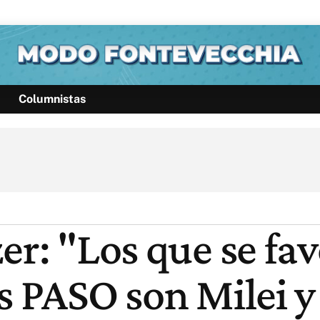
Columnistas
Política
Pymes
Salud
Internacional
Clima
Deportes
Business
Noticias
Caras
er: "Los que se fa
s PASO son Milei y