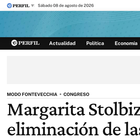
sábado 08 de agosto de 2026
Últimas noticias
Actualidad
Política
Economía
Inicio
Ahora
Opinión
Cultura
Arte
Educación
Videos
Córdoba
Reperfilar
Diario del Juicio
MODO FONTEVECCHIA
CONGRESO
Margarita Stolbiz
eliminación de la