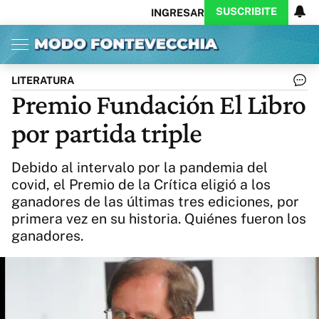
SUSCRIBITE
INGRESAR
Inicio
Ahora
Opinión
Actualidad
Política
Economía
Columnistas
Política
Pymes
Salud
LITERATURA
Ciencia
Protagonistas
Tecnología
Premio Fundación El Libro
Cultura
Arte
Educación
por partida triple
Internacional
Clima
Deportes
CARAS
Exitoina
Turismo
Debido al intervalo por la pandemia del
Videos
Córdoba
Reperfilar
covid, el Premio de la Crítica eligió a los
Business
Noticias
Caras
ganadores de las últimas tres ediciones, por
Exitoina
Gaming
Vivo
primera vez en su historia. Quiénes fueron los
Diario del Juicio
ganadores.