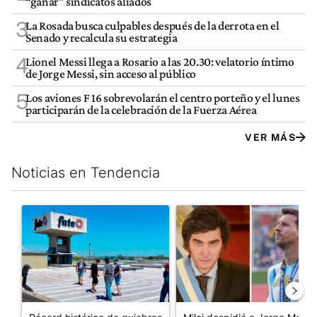
“ganar” sindicatos aliados
3
La Rosada busca culpables después de la derrota en el
Senado y recalcula su estrategia
4
Lionel Messi llega a Rosario a las 20.30: velatorio íntimo
de Jorge Messi, sin acceso al público
5
Los aviones F 16 sobrevolarán el centro porteño y el lunes
participarán de la celebración de la Fuerza Aérea
VER MÁS
Noticias en Tendencia
Este listado muestra los artículos con más comentarios en los últim
Un artículo de tendencia con el título "Récord histórico de qu
Un artículo de tendencia con e