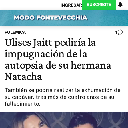
SUSCRIBITE
INGRESAR
Inicio
Ahora
Opinión
Actualidad
Política
Economía
Columnistas
Política
Pymes
Salud
POLÉMICA
1
Ciencia
Protagonistas
Tecnología
Ulises Jaitt pediría la
Cultura
Arte
Educación
impugnación de la
Internacional
Clima
Deportes
CARAS
Exitoina
Turismo
autopsia de su hermana
Videos
Córdoba
Reperfilar
Natacha
Business
Noticias
Caras
Exitoina
Gaming
Vivo
También se podría realizar la exhumación de
Diario del Juicio
su cadáver, tras más de cuatro años de su
fallecimiento.