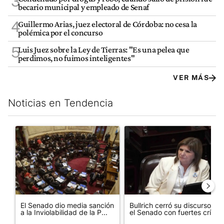
3
becario municipal y empleado de Senaf
4
Guillermo Arias, juez electoral de Córdoba: no cesa la
polémica por el concurso
5
Luis Juez sobre la Ley de Tierras: "Es una pelea que
perdimos, no fuimos inteligentes"
VER MÁS
Noticias en Tendencia
Este listado muestra los artículos con más comentarios en los últim
Un artículo de tendencia con el título "El Senado dio media san
Un artículo de tendencia con el
El Senado dio media sanción
Bullrich cerró su discurso en
a la Inviolabilidad de la P...
el Senado con fuertes crí...