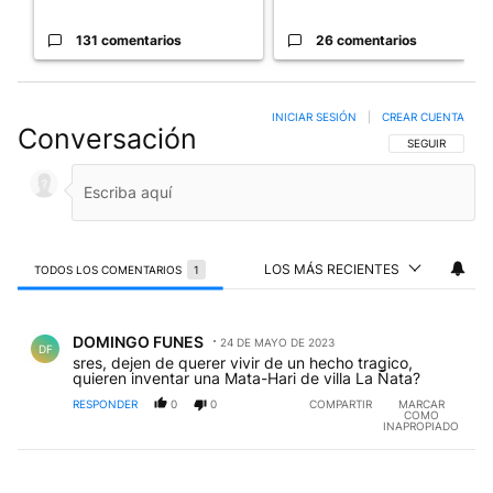
131 comentarios
26 comentarios
INICIAR SESIÓN
|
CREAR CUENTA
Conversación
SIGA ESTA CO
SEGUIR
LOS MÁS RECIENTES
TODOS LOS COMENTARIOS
1
Todos los comentarios
Comentario de DOMINGO FUNES.
DOMINGO FUNES
24 DE MAYO DE 2023
DF
sres, dejen de querer vivir de un hecho tragico,
quieren inventar una Mata-Hari de villa La Ñata?
RESPONDER
0
0
COMPARTIR
MARCAR
COMO
INAPROPIADO