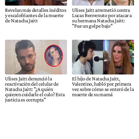
Revelan más detalles inéditos
Ulises Jaitt arremetió contra
y escalofriantes de la muerte
Lucas Benvenuto por atacar a
de Natacha Jaitt
su hermana Natacha Jaitt:
"Fue un golpe bajo"
Ulises Jaitt denunció la
El hijo de Natacha Jaitt,
reactivación del celular de
Valentino, habló por primera
Natacha Jaitt: "¿A quién
vez sobre cómo se enteró de la
quieren cuidarle el culo? Esta
muerte de su mamá
justicia es corrupta"