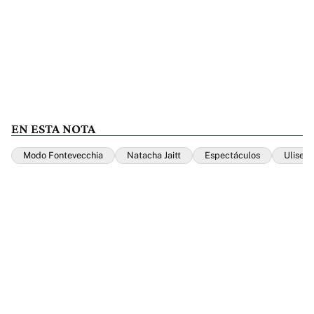
EN ESTA NOTA
Modo Fontevecchia
Natacha Jaitt
Espectáculos
Ulises J