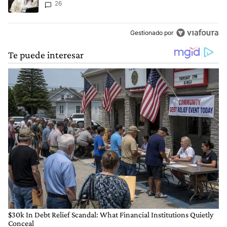
26
Capitanich al que le gritó “¡cállate!”
Gestionado por