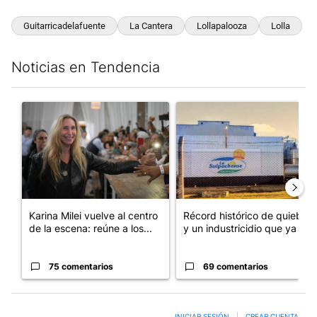
Guitarricadelafuente
La Cantera
Lollapalooza
Lolla
Noticias en Tendencia
Este listado muestra los artículos con más comentarios en los últim
Un artículo de tendencia con el título "Karina Milei vuelve al c
Un artículo de tendencia con 
Karina Milei vuelve al centro
Récord histórico de quiebras
de la escena: reúne a los...
y un industricidio que ya ...
75 comentarios
69 comentarios
INICIAR SESIÓN
|
CREAR CUENTA