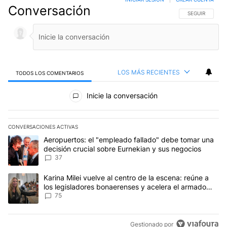
Conversación
SIGA ESTA CO
SEGUIR
LOS MÁS RECIENTES
TODOS LOS COMENTARIOS
Todos los comentarios
Inicie la conversación
CONVERSACIONES ACTIVAS
Este listado muestra los artículos con más comentarios en los últim
Un artículo de tendencia con el título "Aeropuertos: el "empleado
Aeropuertos: el "empleado fallado" debe tomar una
decisión crucial sobre Eurnekian y sus negocios
37
Un artículo de tendencia con el título "Karina Milei vuelve al cen
Karina Milei vuelve al centro de la escena: reúne a
los legisladores bonaerenses y acelera el armado
para 2027
75
Gestionado por