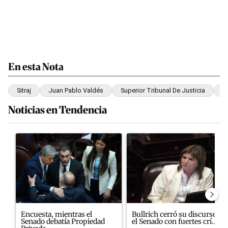
En esta Nota
Sitraj
Juan Pablo Valdés
Superior Tribunal De Justicia
A
Noticias en Tendencia
Este listado muestra los artículos con más comentarios en los últim
Un artículo de tendencia con el título "Encuesta, mientras el S
Un artículo de tendencia con el
Encuesta, mientras el
Bullrich cerró su discurso en
Senado debatía Propiedad
el Senado con fuertes crí...