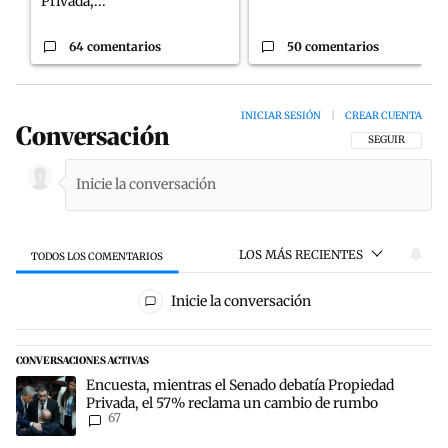
Privada,...
64 comentarios
50 comentarios
INICIAR SESIÓN
|
CREAR CUENTA
Conversación
SIGA ESTA CON
SEGUIR
LOS MÁS RECIENTES
TODOS LOS COMENTARIOS
Todos los comentarios
Inicie la conversación
CONVERSACIONES ACTIVAS
Este listado muestra los artículos con más comentarios en los últim
Un artículo de tendencia con el título "Encuesta, mientras el Sen
Encuesta, mientras el Senado debatía Propiedad
Privada, el 57% reclama un cambio de rumbo
67