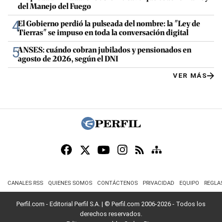
del Manejo del Fuego
4
El Gobierno perdió la pulseada del nombre: la "Ley de
Tierras" se impuso en toda la conversación digital
5
ANSES: cuándo cobran jubilados y pensionados en
agosto de 2026, según el DNI
VER MÁS
CANALES RSS
QUIENES SOMOS
CONTÁCTENOS
PRIVACIDAD
EQUIPO
REGLA
Perfil.com - Editorial Perfil S.A.
| © Perfil.com 2006-2026 - Todos los
derechos reservados.