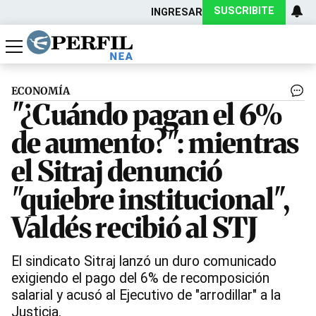
SUSCRIBITE
INGRESAR
Política
Economía
Actualidad
ECONOMÍA
"¿Cuándo pagan el 6%
de aumento?": mientras
el Sitraj denunció
"quiebre institucional",
Valdés recibió al STJ
El sindicato Sitraj lanzó un duro comunicado
exigiendo el pago del 6% de recomposición
salarial y acusó al Ejecutivo de "arrodillar" a la
Justicia.