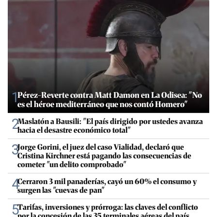
1
Pérez-Reverte contra Matt Damon en La Odisea: "No
es el héroe mediterráneo que nos contó Homero"
2
Maslatón a Bausili: "El país dirigido por ustedes avanza
hacia el desastre económico total"
3
Jorge Gorini, el juez del caso Vialidad, declaró que
Cristina Kirchner está pagando las consecuencias de
cometer "un delito comprobado"
4
Cerraron 3 mil panaderías, cayó un 60% el consumo y
surgen las "cuevas de pan"
5
Tarifas, inversiones y prórroga: las claves del conflicto
por la concesión de las 35 terminales aéreas del país