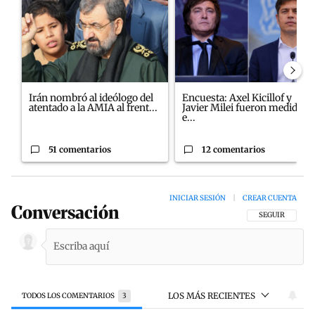
Irán nombró al ideólogo del
Encuesta: Axel Kicillof y
atentado a la AMIA al frent...
Javier Milei fueron medidos
e...
51 comentarios
12 comentarios
INICIAR SESIÓN
|
CREAR CUENTA
Conversación
SIGA ESTA CON
SEGUIR
LOS MÁS RECIENTES
TODOS LOS COMENTARIOS
3