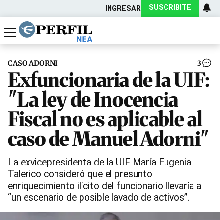
SUSCRIBITE
INGRESAR
Política
Economía
Actualidad
CASO ADORNI
3
Exfuncionaria de la UIF:
"La ley de Inocencia
Fiscal no es aplicable al
caso de Manuel Adorni"
La exvicepresidenta de la UIF María Eugenia
Talerico consideró que el presunto
enriquecimiento ilícito del funcionario llevaría a
“un escenario de posible lavado de activos”.