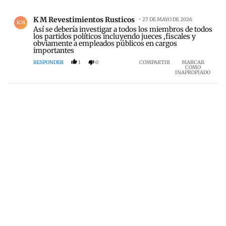
Todos los comentarios
Comentario de K M Revestimientos Rusticos.
K M Revestimientos Rusticos
27 DE MAYO DE 2026
KM
Así se debería investigar a todos los miembros de todos
los partidos políticos incluyendo jueces ,fiscales y
obviamente a empleados públicos en cargos
importantes
RESPONDER
1
0
COMPARTIR
MARCAR
COMO
INAPROPIADO