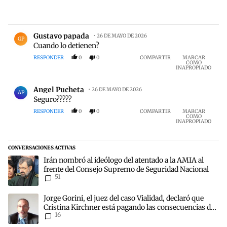
Comentario de Gustavo papada.
Gustavo papada
26 DE MAYO DE 2026
GP
Cuando lo detienen?
RESPONDER
0
0
COMPARTIR
MARCAR
COMO
INAPROPIADO
Comentario de Angel Pucheta.
Angel Pucheta
26 DE MAYO DE 2026
AP
Seguro?????
RESPONDER
0
0
COMPARTIR
MARCAR
COMO
INAPROPIADO
CONVERSACIONES ACTIVAS
Este listado muestra los artículos con más comentarios en los últim
Un artículo de tendencia con el título "Irán nombró al ideólogo de
Irán nombró al ideólogo del atentado a la AMIA al
frente del Consejo Supremo de Seguridad Nacional
51
Un artículo de tendencia con el título "Jorge Gorini, el juez del c
Jorge Gorini, el juez del caso Vialidad, declaró que
Cristina Kirchner está pagando las consecuencias de
16
cometer "un delito comprobado"