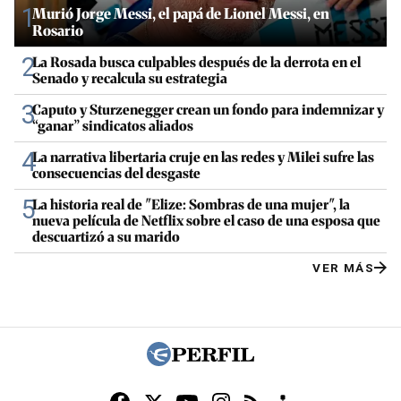
1
Murió Jorge Messi, el papá de Lionel Messi, en
Rosario
2
La Rosada busca culpables después de la derrota en el
Senado y recalcula su estrategia
3
Caputo y Sturzenegger crean un fondo para indemnizar y
“ganar” sindicatos aliados
4
La narrativa libertaria cruje en las redes y Milei sufre las
consecuencias del desgaste
5
La historia real de "Elize: Sombras de una mujer", la
nueva película de Netflix sobre el caso de una esposa que
descuartizó a su marido
VER MÁS