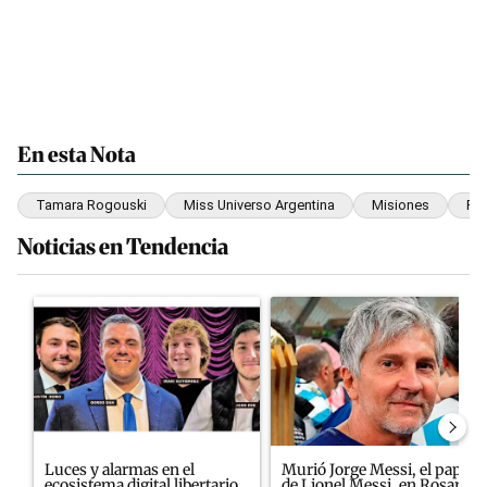
En esta Nota
Tamara Rogouski
Miss Universo Argentina
Misiones
Pue
Noticias en Tendencia
Este listado muestra los artículos con más comentarios en los últim
Un artículo de tendencia con el título "Luces y alarmas en el ecos
Un artículo de tendencia con e
Luces y alarmas en el
Murió Jorge Messi, el papá
ecosistema digital libertario
de Lionel Messi, en Rosario