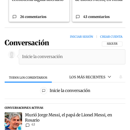
26 comentarios
43 comentarios
INICIAR SESIÓN
|
CREAR CUENTA
Conversación
SIGA ESTA CON
SEGUIR
LOS MÁS RECIENTES
TODOS LOS COMENTARIOS
Todos los comentarios
Inicie la conversación
CONVERSACIONES ACTIVAS
Este listado muestra los artículos con más comentarios en los últim
Un artículo de tendencia con el título "Murió Jorge Messi, el papá 
Murió Jorge Messi, el papá de Lionel Messi, en
Rosario
43