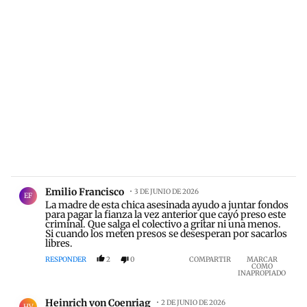
Comentario de Emilio Francisco.
Emilio Francisco
3 DE JUNIO DE 2026
EF
La madre de esta chica asesinada ayudo a juntar fondos
para pagar la fianza la vez anterior que cayó preso este
criminal. Que salga el colectivo a gritar ni una menos.
Si cuando los meten presos se desesperan por sacarlos
libres.
RESPONDER
2
0
COMPARTIR
MARCAR
COMO
INAPROPIADO
Comentario de Heinrich von Coenriag.
Heinrich von Coenriag
2 DE JUNIO DE 2026
HV