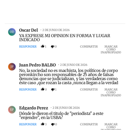
Comentario de Oscar Del.
Oscar Del
2 DE JUNIO DE 2026
OD
YA EXPRESE MI OPINION EN FORMA Y LUGAR
INDICADO
RESPONDER
1
0
COMPARTIR
MARCAR
COMO
INAPROPIADO
Comentario de Juan Pedro BALBO.
Juan Pedro BALBO
2 DE JUNIO DE 2026
JP
No, la sociedad no es machista, los políticos de corpo
peronkircho son responsables de 25 años de falsas
denuncias que se judicializan, y las verdaderas como
éste caso ,que rozan la casta ,nunca llegan a la verdad
RESPONDER
0
1
COMPARTIR
MARCAR
COMO
INAPROPIADO
Comentario de Edgardo Perez.
Edgardo Perez
2 DE JUNIO DE 2026
EP
Dónde le dieron el titulo de "periodista" a este
"enjendre", en la USBA?
RESPONDER
3
0
COMPARTIR
MARCAR
COMO