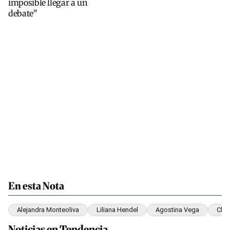
imposible llegar a un
debate"
En esta Nota
Alejandra Monteoliva
Liliana Hendel
Agostina Vega
Clau
Noticias en Tendencia