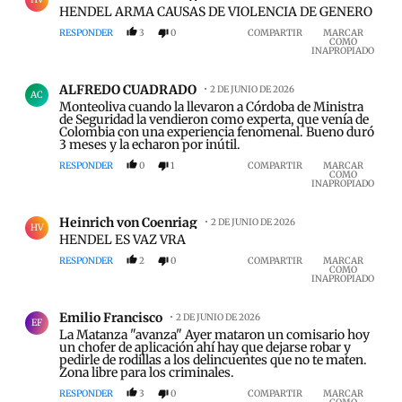
HENDEL ARMA CAUSAS DE VIOLENCIA DE GENERO
RESPONDER
3
0
COMPARTIR
MARCAR
COMO
INAPROPIADO
Comentario de ALFREDO CUADRADO.
ALFREDO CUADRADO
2 DE JUNIO DE 2026
AC
Monteoliva cuando la llevaron a Córdoba de Ministra
de Seguridad la vendieron como experta, que venía de
Colombia con una experiencia fenomenal. Bueno duró
3 meses y la echaron por inútil.
RESPONDER
0
1
COMPARTIR
MARCAR
COMO
INAPROPIADO
Comentario de Heinrich von Coenriag.
Heinrich von Coenriag
2 DE JUNIO DE 2026
HV
HENDEL ES VAZ VRA
RESPONDER
2
0
COMPARTIR
MARCAR
COMO
INAPROPIADO
Comentario de Emilio Francisco.
Emilio Francisco
2 DE JUNIO DE 2026
EF
La Matanza "avanza" Ayer mataron un comisario hoy
un chofer de aplicación ahí hay que dejarse robar y
pedirle de rodillas a los delincuentes que no te maten.
Zona libre para los criminales.
RESPONDER
3
0
COMPARTIR
MARCAR