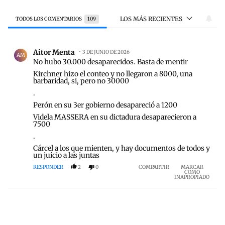
LOS MÁS RECIENTES
TODOS LOS COMENTARIOS
109
Todos los comentarios
Comentario de Aitor Menta.
Aitor Menta
3 DE JUNIO DE 2026
AM
No hubo 30.000 desaparecidos. Basta de mentir
Kirchner hizo el conteo y no llegaron a 8000, una
barbaridad, si, pero no 30000
.
Perón en su 3er gobierno desapareció a 1200
Videla MASSERA en su dictadura desaparecieron a
7500
.
Cárcel a los que mienten, y hay documentos de todos y
un juicio a las juntas
RESPONDER
2
0
COMPARTIR
MARCAR
COMO
INAPROPIADO