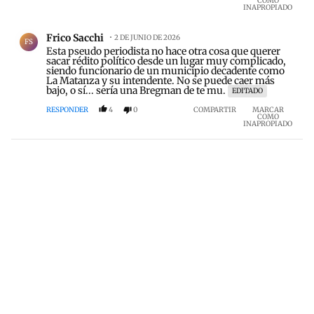
COMO
INAPROPIADO
Comentario de Frico Sacchi.
Frico Sacchi
2 DE JUNIO DE 2026
FS
Esta pseudo periodista no hace otra cosa que querer
sacar rédito político desde un lugar muy complicado,
siendo funcionario de un municipio decadente como
La Matanza y su intendente. No se puede caer más
bajo, o sí... sería una Bregman de te mu.
EDITADO
RESPONDER
4
0
COMPARTIR
MARCAR
COMO
INAPROPIADO