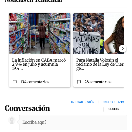
Este listado muestra los artículos con más comentarios en los últim
Un artículo de tendencia con el título "La inflación en CABA ma
Un artículo de tendencia con el
La inflación en CABA marcó
Para Natalia Volosin el
2,9% en julio y acumula
reclamo de la Ley de Tierras
19,4...
ge...
134 comentarios
28 comentarios
INICIAR SESIÓN
|
CREAR CUENTA
Conversación
SIGA ESTA CON
SEGUIR