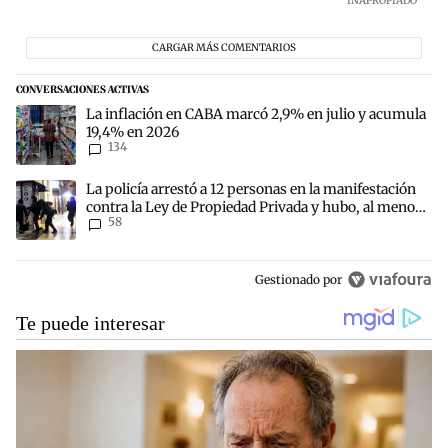
INAPROPIADO
CARGAR MÁS COMENTARIOS
CONVERSACIONES ACTIVAS
Este listado muestra los artículos con más comentarios en los últim
Un artículo de tendencia con el título "La inflación en CABA marc
La inflación en CABA marcó 2,9% en julio y acumula
19,4% en 2026
134
Un artículo de tendencia con el título "La policía arrestó a 12 per
La policía arrestó a 12 personas en la manifestación
contra la Ley de Propiedad Privada y hubo, al menos,
58
3 agentes heridos
Gestionado por