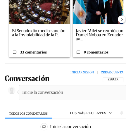
El Senado dio media sanción
Javier Milei se reunió con
a la Inviolabilidad de la P...
Daniel Noboa en Ecuador y
av...
33 comentarios
9 comentarios
INICIAR SESIÓN
|
CREAR CUENTA
Conversación
SIGA ESTA CON
SEGUIR
LOS MÁS RECIENTES
TODOS LOS COMENTARIOS
Todos los comentarios
Inicie la conversación