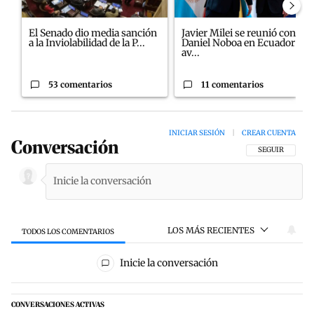
El Senado dio media sanción
Javier Milei se reunió con
a la Inviolabilidad de la P...
Daniel Noboa en Ecuador y
av...
53 comentarios
11 comentarios
INICIAR SESIÓN
|
CREAR CUENTA
Conversación
SIGA ESTA CON
SEGUIR
LOS MÁS RECIENTES
TODOS LOS COMENTARIOS
Todos los comentarios
Inicie la conversación
CONVERSACIONES ACTIVAS
Este listado muestra los artículos con más comentarios en los últim