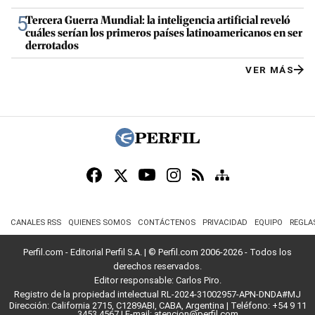
5
Tercera Guerra Mundial: la inteligencia artificial reveló
cuáles serían los primeros países latinoamericanos en ser
derrotados
VER MÁS
CANALES RSS
QUIENES SOMOS
CONTÁCTENOS
PRIVACIDAD
EQUIPO
REGLA
Perfil.com - Editorial Perfil S.A.
| © Perfil.com 2006-2026 - Todos los
derechos reservados.
Editor responsable: Carlos Piro.
Registro de la propiedad intelectual RL-2024-31002957-APN-DNDA#MJ
Dirección:
California 2715
,
C1289ABI
,
CABA, Argentina
| Teléfono:
+54 9 11
3453 4567
| E-mail:
atencion@perfil.com