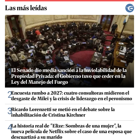
Las más leídas
1
El Senado dio media sanción a la Inviolabilidad de la
Propiedad Privada: el Gobierno tuvo que ceder en la
Ley del Manejo del Fuego
2
Encuesta rumbo a 2027: cuatro consultoras midieron el
desgaste de Milei y la crisis de liderazgo en el peronismo
3
Ricardo Lorenzetti se metió en el debate sobre la
inhabilitación de Cristina Kirchner
4
La historia real de "Elize: Sombras de una mujer", la
nueva película de Netflix sobre el caso de una esposa que
descuartizó a su marido