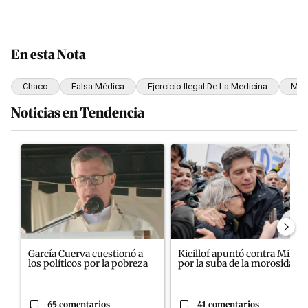
En esta Nota
Chaco
Falsa Médica
Ejercicio Ilegal De La Medicina
Mini
Noticias en Tendencia
Este listado muestra los artículos con más comentarios en los últim
Un artículo de tendencia con el título "García Cuerva cuestionó a
Un artículo de tendencia con el
García Cuerva cuestionó a
Kicillof apuntó contra Milei
los políticos por la pobreza
por la suba de la morosida...
65 comentarios
41 comentarios