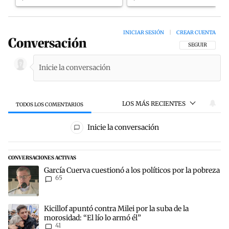
INICIAR SESIÓN
|
CREAR CUENTA
Conversación
SIGA ESTA CON
SEGUIR
LOS MÁS RECIENTES
TODOS LOS COMENTARIOS
Todos los comentarios
Inicie la conversación
CONVERSACIONES ACTIVAS
Este listado muestra los artículos con más comentarios en los últim
Un artículo de tendencia con el título "García Cuerva cuestionó a lo
García Cuerva cuestionó a los políticos por la pobreza
65
Un artículo de tendencia con el título "Kicillof apuntó contra Milei 
Kicillof apuntó contra Milei por la suba de la
morosidad: “El lío lo armó él”
41