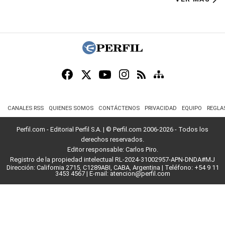
CANALES RSS
QUIENES SOMOS
CONTÁCTENOS
PRIVACIDAD
EQUIPO
REGLA
Perfil.com - Editorial Perfil S.A.
| © Perfil.com 2006-2026 - Todos los
derechos reservados.
Editor responsable: Carlos Piro.
Registro de la propiedad intelectual RL-2024-31002957-APN-DNDA#MJ
Dirección:
California 2715
,
C1289ABI
,
CABA, Argentina
| Teléfono:
+54 9 11
3453 4567
| E-mail:
atencion@perfil.com