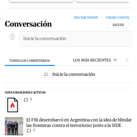
INICIAR SESIÓN
|
CREAR CUENTA
Conversación
SIGA ESTA CON
SEGUIR
LOS MÁS RECIENTES
TODOS LOS COMENTARIOS
Todos los comentarios
Inicie la conversación
CONVERSACIONES ACTIVAS
Este listado muestra los artículos con más comentarios en los últim
Un artículo de tendencia con el título "" con 6 comentarios.
6
Un artículo de tendencia con el título "El FBI desembarcó en Argenti
El FBI desembarcó en Argentina con la idea de blindar
las fronteras contra el terrorismo junto a la SIDE
6