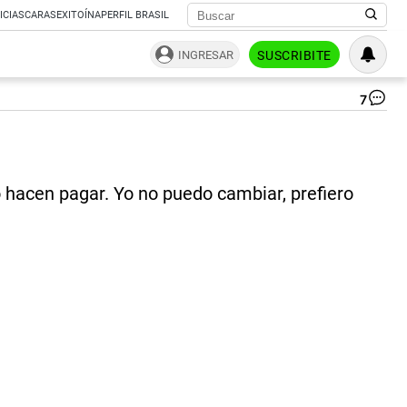
ICIAS
CARAS
EXITOÍNA
PERFIL BRASIL
INGRESAR
SUSCRIBITE
7
Fa
|
Fu
Fav
RE
lo hacen pagar. Yo no puedo cambiar, prefiero